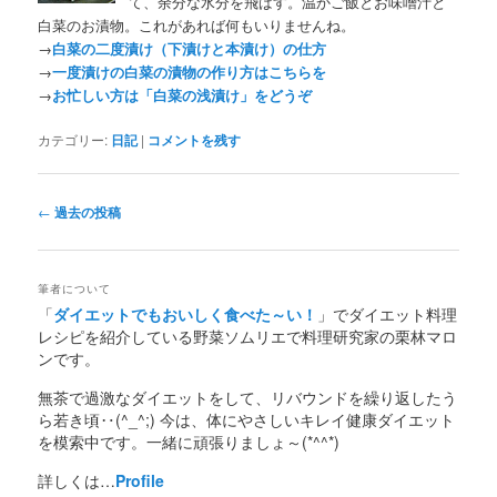
て、余分な水分を飛ばす。温かご飯とお味噌汁と
白菜のお漬物。これがあれば何もいりませんね。
→
白菜の二度漬け（下漬けと本漬け）の仕方
→
一度漬けの白菜の漬物の作り方はこちらを
→
お忙しい方は「白菜の浅漬け」をどうぞ
カテゴリー:
日記
|
コメントを残す
投
←
過去の投稿
稿
ナ
ビ
筆者について
ゲ
「
ダイエットでもおいしく食べた～い！
」でダイエット料理
ー
レシピを紹介している野菜ソムリエで料理研究家の栗林マロ
シ
ンです。
ョ
ン
無茶で過激なダイエットをして、リバウンドを繰り返したう
ら若き頃‥(^_^;) 今は、体にやさしいキレイ健康ダイエット
を模索中です。一緒に頑張りましょ～(*^^*)
詳しくは…
Profile