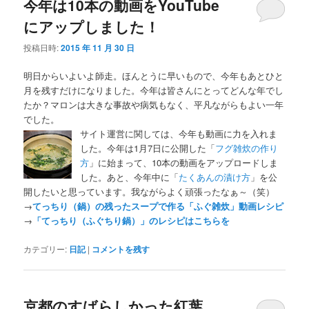
今年は10本の動画をYouTube
にアップしました！
投稿日時:
2015 年 11 月 30 日
明日からいよいよ師走。ほんとうに早いもので、今年もあとひと
月を残すだけになりました。今年は皆さんにとってどんな年でし
たか？マロンは大きな事故や病気もなく、平凡ながらもよい一年
でした。
サイト運営に関しては、今年も動画に力を入れま
した。今年は1月7日に公開した「
フグ雑炊の作り
方
」に始まって、10本の動画をアップロードしま
した。あと、今年中に「
たくあんの漬け方
」を公
開したいと思っています。我ながらよく頑張ったなぁ～（笑）
→
てっちり（鍋）の残ったスープで作る「ふぐ雑炊」動画レシピ
→
「てっちり（ふぐちり鍋）」のレシピはこちらを
カテゴリー:
日記
|
コメントを残す
京都のすばらしかった紅葉