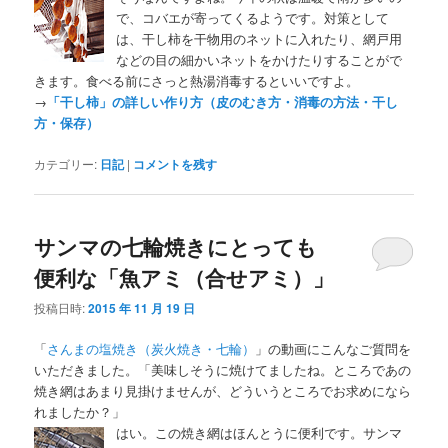
で、コバエが寄ってくるようです。対策として
は、干し柿を干物用のネットに入れたり、網戸用
などの目の細かいネットをかけたりすることがで
きます。食べる前にさっと熱湯消毒するといいですよ。
→
「干し柿」の詳しい作り方（皮のむき方・消毒の方法・干し
方・保存）
カテゴリー:
日記
|
コメントを残す
サンマの七輪焼きにとっても
便利な「魚アミ（合せアミ）」
投稿日時:
2015 年 11 月 19 日
「
さんまの塩焼き（炭火焼き・七輪）
」の動画にこんなご質問を
いただきました。「美味しそうに焼けてましたね。ところであの
焼き網はあまり見掛けませんが、どういうところでお求めになら
れましたか？」
はい。この焼き網はほんとうに便利です。サンマ