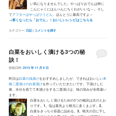
い気になりませんでした。やっぱりおでんは卵に
こんにゃくにはんぺんにちくわがいいな～。そし
て
アフターはやっぱりうどん。
ほんとうに最高ですよ～
→
寒くなったら「おでん」！おいしいレシピはこちらを
カテゴリー:
日記
|
コメントを残す
白菜をおいしく漬ける3つの秘
訣！
投稿日時:
2015 年 11 月 9 日
昨日は
白菜の浅漬け
をおすすめしましたが、できればおいしい
本
格二度漬けの白菜漬け
を作っていただきたいです。下漬けした
後、水分を捨てて本漬けをする二度漬けは、味の深みが全然違い
ます。
白菜をおいしく漬けるための3つの秘訣は次のとお
りです。
1、
塩は葉先より根元に多くまぶす。
2、
白菜をきっちり容器に詰める。
3、
晴天の日に干し