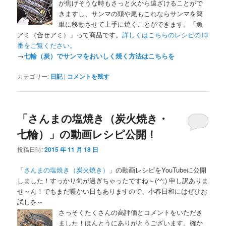
が焦げそうな時もさっと火から遠ざけることがで
きますし、サンマの頭や尾もこれならサンマを簡
単に移動させて上手に焼くことができます。「魚
アミ（合せアミ）」って商品です。
詳しくはこちらのレシピの13
番をご覧ください。
→
七輪（炭）でサンマをおいしく焼く方法はこちらを
カテゴリー:
日記
|
コメントを残す
「さんまの塩焼き（炭火焼き・
七輪）」の動画レシピ公開！
投稿日時:
2015 年 11 月 18 日
「
さんまの塩焼き（炭火焼き）
」の動画レシピをYouTubeに公開
しました！すっかり旬が過ぎちゃったですね～(^^;) 申し訳ありま
せ～ん！でもまだ暖かい日もありますので、小春日和にはぜひお
試しを～
さっそくたくさんの高評価とコメントをいただき
ました！ほんとうにありがとうございます。確か