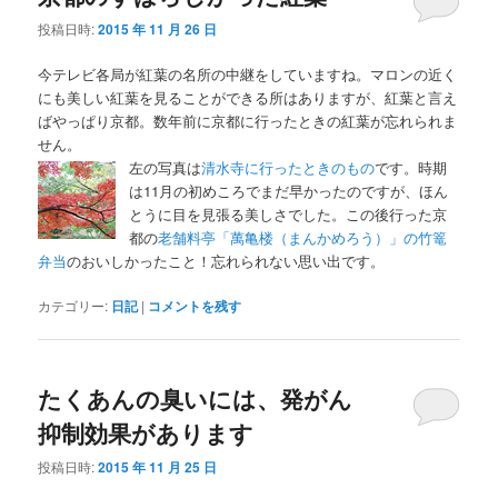
投稿日時:
2015 年 11 月 26 日
今テレビ各局が紅葉の名所の中継をしていますね。マロンの近く
にも美しい紅葉を見ることができる所はありますが、紅葉と言え
ばやっぱり京都。数年前に京都に行ったときの紅葉が忘れられま
せん。
左の写真は
清水寺に行ったときのもの
です。時期
は11月の初めころでまだ早かったのですが、ほん
とうに目を見張る美しさでした。この後行った京
都の
老舗料亭「萬亀楼（まんかめろう）」の竹篭
弁当
のおいしかったこと！忘れられない思い出です。
カテゴリー:
日記
|
コメントを残す
たくあんの臭いには、発がん
抑制効果があります
投稿日時:
2015 年 11 月 25 日