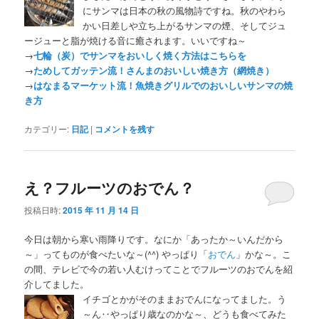
にサンマは日本の秋の風物詩ですね。秋のやわら
かい日差しや立ち上がるサンマの煙、そしてジュ
ージューと脂が焼ける音に癒されます。いいですね～
→
七輪（炭）でサンマをおいしく焼く方法はこちらを
→
ためしてガッテン流！さんまのおいしい焼き方（網焼き）
→
はなまるマーケット流！魚焼きグリルでのおいしいサンマの焼
き方
カテゴリー:
日記
|
コメントを残す
え？フルーツのおでん？
投稿日時:
2015 年 11 月 14 日
今日は朝から寒い雨降りです。なにか「あったか～いんだから
～」ってものが食べたいな～(^^) やっぱり「
おでん
」かな～。こ
の間、テレビで今の若い人むけってことでフルーツのおでんを紹
介してました。
イチゴとかがそのままおでんになってました。う
～ん‥やっぱり歳なのかな～、どうも食べてみた