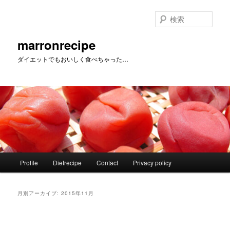
メ
サ
イ
ブ
検
ン
コ
索
コ
ン
marronrecipe
ン
テ
ダイエットでもおいしく食べちゃった…
テ
ン
ン
ツ
ツ
へ
へ
移
移
動
動
メ
Profile
Dietrecipe
Contact
Privacy policy
イ
ン
メ
月別アーカイブ:
2015年11月
ニ
ュ
ー