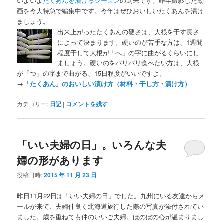
いよいよ
たくあんを漬けるシーズン
の到来です。昨年撮影した動
画を今大特急で編集中です。今年はぜひおいしいたくあんを漬け
ましょう。
出来上がったたくあんの硬さは、大根を干す長さ
によって決まります。硬いのが苦手な方は、1週間
程度干して大根が「へ」の字に曲がるくらいにし
ましょう。硬いのをバリバリ食べたい方は、大根
が「つ」の字まで曲がる、15日程度がいいですよ。
→
「たくあん」のおいしい漬け方（材料・干し方・漬け方）
カテゴリー:
日記
|
コメントを残す
「いい夫婦の日」。いろんな夫
婦の形があります
投稿日時:
2015 年 11 月 23 日
昨日11月22日は「いい夫婦の日」でした。九州にいる友達からメ
ールが来て、夫婦仲良く北海道旅行した際の写真が添付されてい
ました。歳を重ねても仲のいいご夫婦。ほのぼの心が温まりまし