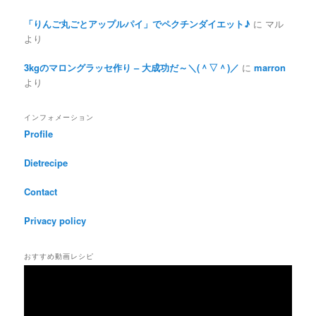
「りんご丸ごとアップルパイ」でペクチンダイエット♪
に
マル
より
3kgのマロングラッセ作り – 大成功だ～＼(＾▽＾)／
に
marron
より
インフォメーション
Profile
Dietrecipe
Contact
Privacy policy
おすすめ動画レシピ
動
画
プ
レ