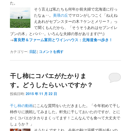
た。
そう言えば私たちも何年か前夫婦で北海道に行っ
たなぁ‥。
美瑛の丘
でマロンがしつこく「ねえね
えあれがセブンスターの木？ケンとメリー？」っ
て聞くもんだから、「そうそうあれはセブンイレ
ブンの木」とパパ‥。いろんな夫婦の形があります(^^;)
→
富良野＆ファーム富田とワインハウス：北海道食べ歩き！
カテゴリー:
日記
|
コメントを残す
干し柿にコバエがたかりま
す。どうしたらいいですか？
投稿日時:
2015 年 11 月 22 日
干し柿の動画
にこんな質問をいただきました。「今年初めて干し
柿作りに挑戦してみました。軒先に干しておいたのですが、とに
かくコバエがタカりまくってます！こんなんでも食べて大丈夫で
しょうか？ 」
そうなんですよね。今年の秋は温暖で雨が多いの