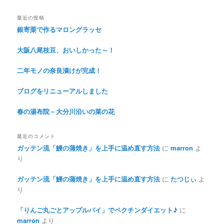
最近の投稿
銀寄栗で作るマロングラッセ
大阪八尾枝豆、おいしかった～！
二年モノの奈良漬けが完成！
ブログをリニューアルしました
春の湯布院－大分川沿いの菜の花
最近のコメント
ガッテン流「鰻の蒲焼き」を上手に温め直す方法
に
marron
よ
り
ガッテン流「鰻の蒲焼き」を上手に温め直す方法
に
たつじぃ
よ
り
「りんご丸ごとアップルパイ」でペクチンダイエット♪
に
marron
より