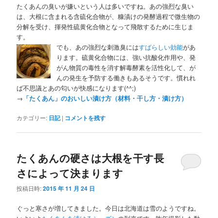
たくあんの臭いが嫌いという人は多いですね。あの強烈な臭い
は、大根に含まれる含硫化合物が、糠漬けの発酵過程で微生物の
分解を受け、揮発性硫黄化合物となって飛散するために生じま
す。
でも、あの強烈な刺激臭には
すばらしい効能
があ
ります。硫黄化合物には、強い抗酸化作用や、発
がん物質の毒性を消す解毒酵素を活性化して、が
んの発生を予防する働きもあるそうです。慣れれ
ば不思議とあの匂いが快感になります(^^;)
→
「たくあん」のおいしい漬け方（材料・干し方・漬け方）
カテゴリー:
日記
|
コメントを残す
たくあんの硬さは大根を干す長
さによって決まります
投稿日時:
2015 年 11 月 24 日
ぐっと寒さが増してきました。今日は北海道は雪のようですね。