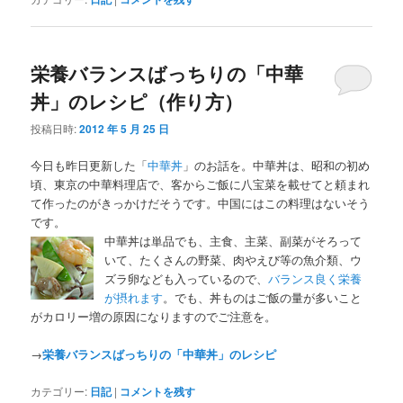
栄養バランスばっちりの「中華
丼」のレシピ（作り方）
投稿日時:
2012 年 5 月 25 日
今日も昨日更新した「
中華丼
」のお話を。中華丼は、昭和の初め
頃、東京の中華料理店で、客からご飯に八宝菜を載せてと頼まれ
て作ったのがきっかけだそうです。中国にはこの料理はないそう
です。
中華丼は単品でも、主食、主菜、副菜がそろって
いて、たくさんの野菜、肉やえび等の魚介類、ウ
ズラ卵なども入っているので、
バランス良く栄養
が摂れます
。でも、丼ものはご飯の量が多いこと
がカロリー増の原因になりますのでご注意を。
→
栄養バランスばっちりの「中華丼」のレシピ
カテゴリー:
日記
|
コメントを残す