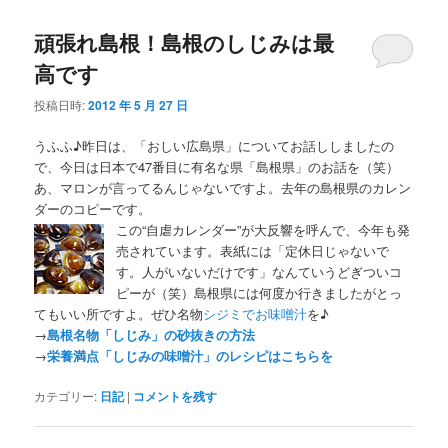
頑張れ島根！島根のしじみは最
高です
投稿日時:
2012 年 5 月 27 日
うふふ♪昨日は、「おしい広島県」についてお話ししましたの
で、今日は日本で47番目に有名な県「島根県」のお話を（笑）
あ、マロンが言ってるんじゃないですよ。去年の島根県のカレン
ダーのコピーです。
この“自虐カレンダー”が大反響を呼んで、今年も発
売されています。表紙には「定休日じゃないで
す。人がいないだけです」なんていうどぎついコ
ピーが（笑）島根県には何度か行きましたがとっ
てもいい所ですよ。ぜひ名物
シジミでお味噌汁
を♪
→
島根名物「しじみ」の砂抜きの方法
→
栄養満点「しじみの味噌汁」のレシピはこちらを
カテゴリー:
日記
|
コメントを残す