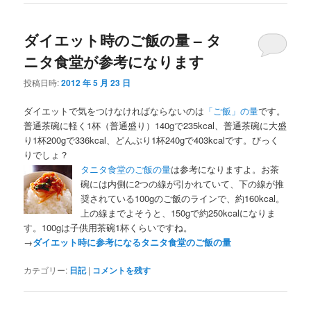
ダイエット時のご飯の量 – タ
ニタ食堂が参考になります
投稿日時:
2012 年 5 月 23 日
ダイエットで気をつけなければならないのは
「ご飯」の量
です。
普通茶碗に軽く1杯（普通盛り）140gで235kcal、普通茶碗に大盛
り1杯200gで336kcal、どんぶり1杯240gで403kcalです。びっく
りでしょ？
タニタ食堂のご飯の量
は参考になりますよ。お茶
碗には内側に2つの線が引かれていて、下の線が推
奨されている100gのご飯のラインで、約160kcal。
上の線までよそうと、150gで約250kcalになりま
す。100gは子供用茶碗1杯くらいですね。
→
ダイエット時に参考になるタニタ食堂のご飯の量
カテゴリー:
日記
|
コメントを残す