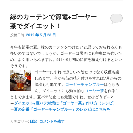
緑のカーテンで節電+ゴーヤー
茶でダイエット！
投稿日時:
2012 年 5 月 28 日
今年も節電の夏。緑のカーテンをつけたいと思っておられる方も
多いのではないでしょうか。ゴーヤーは暑さにも害虫にも強いた
め、よく用いられますね。5月～6月初めに苗を植え付けるといい
そうです。
ゴーヤーにすれば涼しい木陰だけでなく収穫も楽
しめます。今から苗の植え付けをすれば7月からの
収穫も可能です。
ゴーヤーチャンプルー
はもちろ
ん、ダイエットにも効果的な
ゴーヤー茶
を作るこ
ともできます。夏バテ防止にも最適ですね。ぜひどうぞ～♪
→
ダイエット+夏バテ対策に「ゴーヤー茶」作り方（レシピ）
→
夏の定番「ゴーヤーチャンプルー」のレシピはこちらを
カテゴリー:
日記
|
コメントを残す