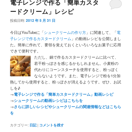
電子レンジで作る「簡単カスタ
ードクリーム」レシピ
投稿日時:
2012 年 5 月 31 日
今日はYouTubeに「
シュークリームの作り方
」に関連して、「
電
子レンジで作るカスタードクリーム
」の動画レシピを公開しまし
た。簡単に作れて、要領を覚えておくといろいろなお菓子に応用
できて便利です。
ただし、鍋で作るカスタードクリームに比べて、
若干粉っぽさを感じるかもしれません。小麦粉の
代わりにコーンスターチを使用すると、粉っぽく
ならないようです。また、電子レンジで粉を1分加
熱してから使用すると、粉っぽさが消えるようです。ぜひ、お試
しを♪
→
電子レンジで作る「簡単カスタードクリーム」動画レシピ
→
シュークリームの動画レシピはこちらを
→
さらに詳しいレシピやシュークリームの関連情報などはこちら
を
カテゴリー:
日記
|
コメントを残す