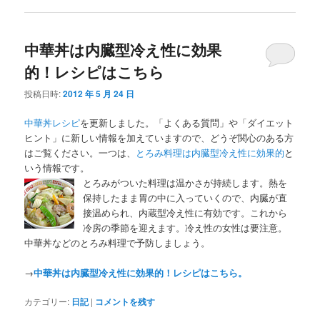
中華丼は内臓型冷え性に効果
的！レシピはこちら
投稿日時:
2012 年 5 月 24 日
中華丼レシピ
を更新しました。「よくある質問」や「ダイエット
ヒント」に新しい情報を加えていますので、どうぞ関心のある方
はご覧ください。一つは、
とろみ料理は内臓型冷え性に効果的
と
いう情報です。
とろみがついた料理は温かさが持続します。熱を
保持したまま胃の中に入っていくので、内臓が直
接温められ、内蔵型冷え性に有効です。これから
冷房の季節を迎えます。冷え性の女性は要注意。
中華丼などのとろみ料理で予防しましょう。
→
中華丼は内臓型冷え性に効果的！レシピはこちら。
カテゴリー:
日記
|
コメントを残す