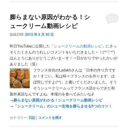
膨らまない原因がわかる！シ
ュークリーム動画レシピ
投稿日時:
2012 年 5 月 30 日
昨日YouTubeに公開した「
シュークリームの動画レシピ
」にさっ
そくたくさんのうれしいコメントをいただきました～！(*^▽^*)
ほんとうにありがとうございま～す！一日がかりでやったかいが
ありました（笑）
フランス在住のLadakhさんは「日本の作り方です
か！すごい。私は時々フランスのを作ります。ほ
ぼ同じですよ(^^)」と書いてくださいました。そう
そうシュークリームってフランス語からできた和
製外来語なんですよね。本場のを食べてみたいな♪
→
膨らまない原因がわかる！シュークリーム動画レシピ
→
「シュークリーム」のシュー生地を膨らませる5つのコツ！
カテゴリー:
日記
|
コメントを残す