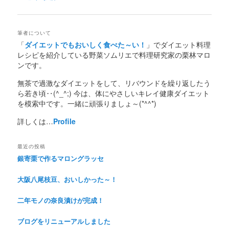
稿
ナ
ビ
筆者について
ゲ
「
ダイエットでもおいしく食べた～い！
」でダイエット料理
ー
レシピを紹介している野菜ソムリエで料理研究家の栗林マロ
シ
ンです。
ョ
ン
無茶で過激なダイエットをして、リバウンドを繰り返したう
ら若き頃‥(^_^;) 今は、体にやさしいキレイ健康ダイエット
を模索中です。一緒に頑張りましょ～(*^^*)
詳しくは…
Profile
最近の投稿
銀寄栗で作るマロングラッセ
大阪八尾枝豆、おいしかった～！
二年モノの奈良漬けが完成！
ブログをリニューアルしました