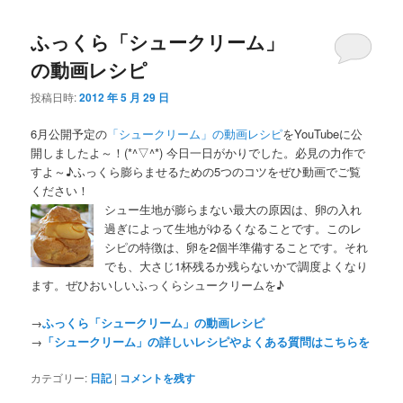
ふっくら「シュークリーム」
の動画レシピ
投稿日時:
2012 年 5 月 29 日
6月公開予定の
「シュークリーム」の動画レシピ
をYouTubeに公
開しましたよ～！(*^▽^*) 今日一日がかりでした。必見の力作で
すよ～♪ふっくら膨らませるための5つのコツをぜひ動画でご覧
ください！
シュー生地が膨らまない最大の原因は、卵の入れ
過ぎによって生地がゆるくなることです。このレ
シピの特徴は、卵を2個半準備することです。それ
でも、大さじ1杯残るか残らないかで調度よくなり
ます。ぜひおいしいふっくらシュークリームを♪
→
ふっくら「シュークリーム」の動画レシピ
→
「シュークリーム」の詳しいレシピやよくある質問はこちらを
カテゴリー:
日記
|
コメントを残す