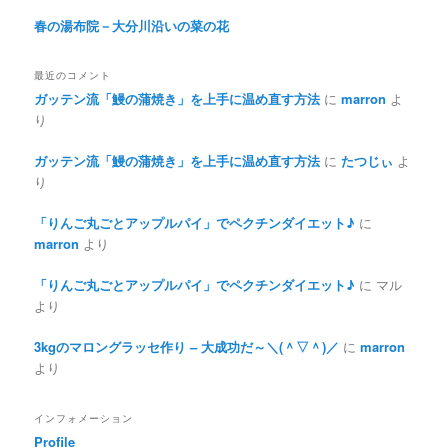
春の湯布院－大分川沿いの菜の花
最近のコメント
ガッテン流「鰻の蒲焼き」を上手に温め直す方法
に
marron
よ
り
ガッテン流「鰻の蒲焼き」を上手に温め直す方法
に
たつじぃ
よ
り
「りんご丸ごとアップルパイ」でペクチンダイエット♪
に
marron
より
「りんご丸ごとアップルパイ」でペクチンダイエット♪
に
マル
より
3kgのマロングラッセ作り – 大成功だ～＼(＾▽＾)／
に
marron
より
インフォメーション
Profile