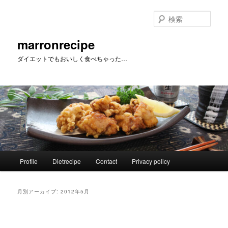
メ
サ
イ
ブ
検
ン
コ
索
コ
ン
marronrecipe
ン
テ
ダイエットでもおいしく食べちゃった…
テ
ン
ン
ツ
ツ
へ
へ
移
移
動
動
メ
Profile
Dietrecipe
Contact
Privacy policy
イ
ン
メ
月別アーカイブ:
2012年5月
ニ
ュ
ー