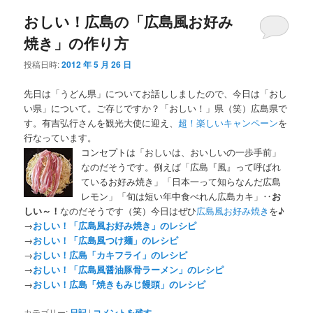
おしい！広島の「広島風お好み
焼き」の作り方
投稿日時:
2012 年 5 月 26 日
先日は「うどん県」についてお話ししましたので、今日は「おし
い県」について。ご存じですか？「おしい！」県（笑）広島県で
す。有吉弘行さんを観光大使に迎え、
超！楽しいキャンペーン
を
行なっています。
コンセプトは「おしいは、おいしいの一歩手前」
なのだそうです。例えば「広島『風』って呼ばれ
ているお好み焼き」「日本一って知らなんだ広島
レモン」「旬は短い年中食べれん広島カキ」‥
お
しい～！
なのだそうです（笑）今日はぜひ
広島風お好み焼き
を♪
→
おしい！「広島風お好み焼き」のレシピ
→
おしい！「広島風つけ麺」のレシピ
→
おしい！広島「カキフライ」のレシピ
→
おしい！「広島風醤油豚骨ラーメン」のレシピ
→
おしい！広島「焼きもみじ饅頭」のレシピ
カテゴリー:
日記
|
コメントを残す