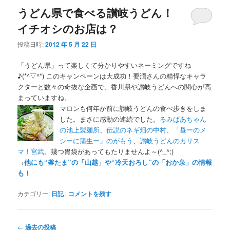
うどん県で食べる讃岐うどん！
イチオシのお店は？
投稿日時:
2012 年 5 月 22 日
「うどん県」って楽しくて分かりやすいネーミングですね
♪(*^▽^*) このキャンペーンは大成功！要潤さんの精悍なキャラ
クターと数々の奇抜な企画で、香川県や讃岐うどんへの関心が高
まっていますね。
マロンも何年か前に讃岐うどんの食べ歩きをしま
した。まさに感動の連続でした。
るみばあちゃん
の池上製麺所
、
伝説のネギ畑の中村
、
「昼ーのメ
シーに蒲生ー」のがもう
、
讃岐うどんのカリス
マ！宮武
。幾つ胃袋があってもたりませんよ～(^_^;)
→
他にも“釜たま”の「山越」や“冷天おろし”の「おか泉」の情報
も！
カテゴリー:
日記
|
コメントを残す
投
←
過去の投稿