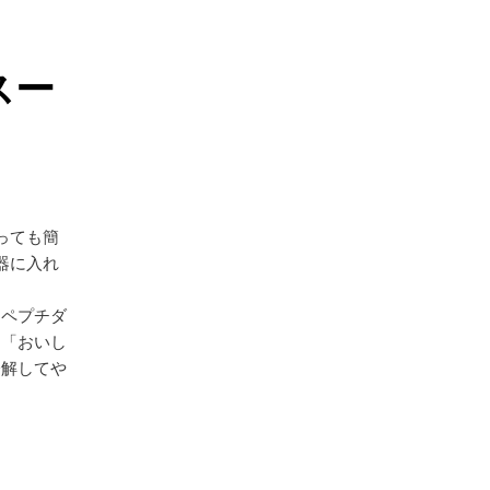
スー
っても簡
器に入れ
「ペプチダ
て「おいし
分解してや