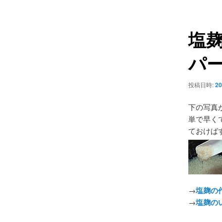
ュ
ナ
ー
ビ
塩
ゲ
ー
パ
シ
ョ
ン
投稿日時:
20
下の写真
単で早く
ておけば
→
塩麹の
→
塩麹の