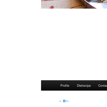
メ
Profile
Dietrecipe
Conta
イ
ン
メ
投
←
前へ
ニ
稿