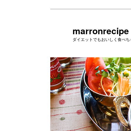
メ
イ
ン
marronrecipe
コ
ダイエットでもおいしく食べち
ン
テ
ン
ツ
へ
移
動