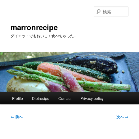
メ
イ
検
ン
索
コ
marronrecipe
ン
ダイエットでもおいしく食べちゃった…
テ
ン
ツ
へ
移
動
メ
Profile
Dietrecipe
Contact
Privacy policy
イ
ン
メ
投
←
前へ
次へ
→
ニ
稿
ュ
ナ
ー
ビ