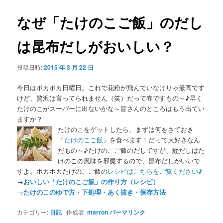
なぜ「たけのこご飯」のだし
は昆布だしがおいしい？
投稿日時:
2015 年 3 月 22 日
今日はポカポカ日曜日。これで花粉が飛んでいなけりゃ最高です
けど、贅沢は言ってられません（笑）だって春ですもの～♪早く
たけのこがスーパーに出ないかな～皆さんのところはもう出てい
ますか？
たけのこをゲットしたら、まずは何をさておき
「
たけのこご飯
」を食べます！だって大好きなん
だもの～♪たけのこご飯のだしですが、鰹だしはた
けのこの風味を邪魔するので、昆布だしがいいで
すよ。ホカホカたけのこご飯の
レシピはこちらをご覧ください♪
→
おいしい「たけのこご飯」の作り方（レシピ）
→
たけのこのゆで方・下処理・あく抜き・保存方法
カテゴリー:
日記
作成者:
marron
パーマリンク