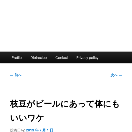
メ
Profile
Dietrecipe
Contact
Privacy policy
イ
ン
メ
投
←
前へ
次へ
→
ニ
稿
ュ
ナ
ー
ビ
ゲ
枝豆がビールにあって体にも
ー
シ
いいワケ
ョ
ン
投稿日時:
2013 年 7 月 1 日