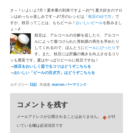
さ～！いよいよ7月！夏本番の到来ですよ～♪(^^) 夏大好きのマロ
ンはめっちゃ楽しみです～♪7月のレシピは「
枝豆のゆで方
」で
すが、枝豆ってことは、もちビール！
おいしいビール
を飲みまし
ょ～♪
枝豆は、アルコールの分解を促したり、アルコー
ルによって傷つけられた胃粘膜の再生を早めたり
してくれるので、ほんとうに
ビールにぴったり
で
す。また、枝豆には肝臓の働きを向上させるコリ
ンも豊富です。夏はやっぱりビールに枝豆ですね！
→
枝豆をおいしく茹でるコツはどうぞこちらを
→
おいしい「ビールの注ぎ方」はどうぞこちらを
カテゴリー:
日記
作成者:
marron
パーマリンク
コメントを残す
※
メールアドレスが公開されることはありません。
が付
いている欄は必須項目です