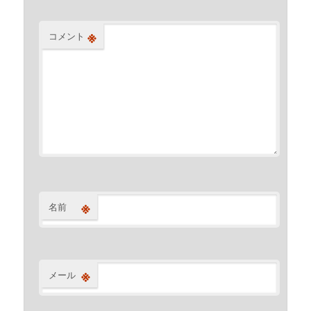
※
コメント
※
名前
※
メール