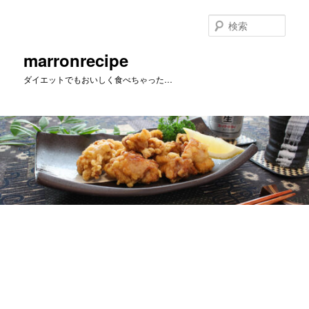
メ
イ
検
ン
索
コ
marronrecipe
ン
ダイエットでもおいしく食べちゃった…
テ
ン
ツ
へ
移
動