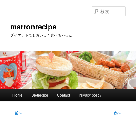
メ
イ
検
ン
索
コ
marronrecipe
ン
ダイエットでもおいしく食べちゃった…
テ
ン
ツ
へ
移
動
メ
Profile
Dietrecipe
Contact
Privacy policy
イ
ン
メ
投
←
前へ
次へ
→
ニ
稿
ュ
ナ
ー
ビ