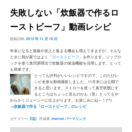
失敗しない「炊飯器で作るロ
ーストビーフ」動画レシピ
投稿日時:
2012 年 11 月 10 日
年末になると親族や友人と集まる機会も増えてきますが、そんな
ときに我が家ではよく「
ローストビーフ
」を作ります。ジップロ
ックを使う真空調理法で炊飯器の保温機能を活用します。とって
も簡単です。
とっても評判がいいレシピですので、このたびレ
シピ全体を動画撮影しました。11月末には公開で
きると思います。ストローを使って真空状態にす
るところはちょっと見ものかも（笑）とってもや
わらかくジューシーに仕上がります。お楽しみにね～！(^^)
→
炊飯器で作る「ローストビーフ」のレシピ
カテゴリー:
日記
作成者:
marron
パーマリンク