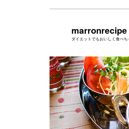
メ
イ
ン
marronrecipe
コ
ダイエットでもおいしく食べち
ン
テ
ン
ツ
へ
移
動