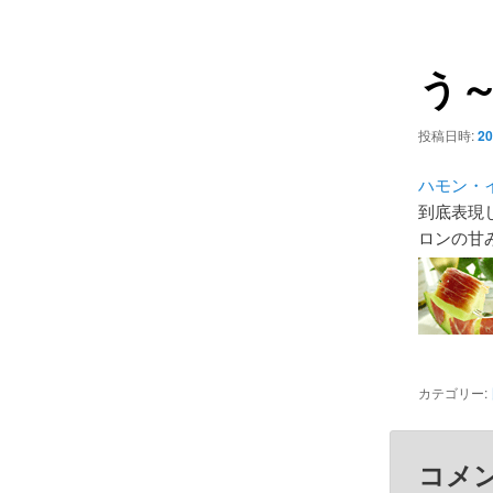
ュ
ナ
ー
ビ
う～
ゲ
ー
シ
投稿日時:
20
ョ
ン
ハモン・
到底表現し
ロンの甘
カテゴリー:
コメ