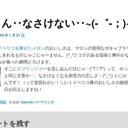
ん‥なさけない‥~(-゛-；)
08 年 1 月 21 日
イベリコを乗せたメロン
のおいしさは、マロンの貧弱なボキャブラ
きれるものじゃごじゃーません。(^_^;) コクのある塩味と爽やか
みが食べた瞬間とろけます。
そこに
スプリッツァー
を流し込んだ日にゃ‥(*T▽T*) って、や
と同じ文章か‥。なさけなくなる表現力の乏しさ‥(^_^;) とに
んです！（って逆切れかい！＼(–; ) イベリコ豚のおいしさの秘
日お伝えしますね！
日記
作成者:
marron
パーマリンク
ントを残す