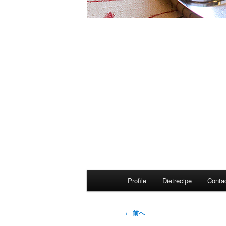
メ
Profile
Dietrecipe
Conta
イ
ン
メ
投
←
前へ
ニ
稿