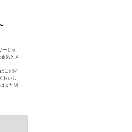
~
リーじゃ
な香気とメ
っぱこの間
かくおいし
密はまた明