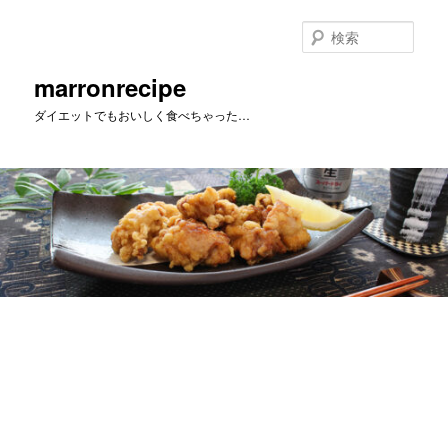
メ
イ
検
ン
索
コ
marronrecipe
ン
ダイエットでもおいしく食べちゃった…
テ
ン
ツ
へ
移
動