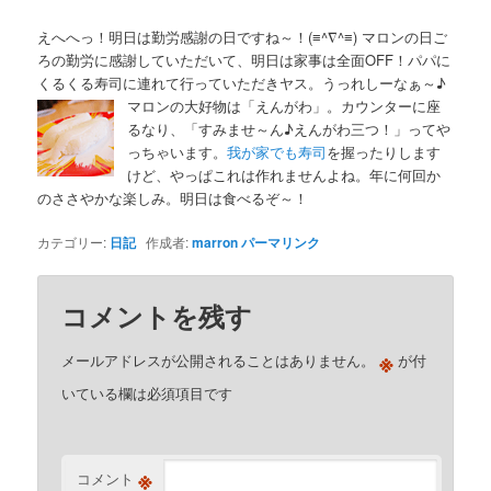
えへへっ！明日は勤労感謝の日ですね～！(≡^∇^≡) マロンの日ご
ろの勤労に感謝していただいて、明日は家事は全面OFF！パパに
くるくる寿司に連れて行っていただきヤス。うっれしーなぁ～♪
マロンの大好物は「えんがわ」。カウンターに座
るなり、「すみませ～ん♪えんがわ三つ！」ってや
っちゃいます。
我が家でも寿司
を握ったりします
けど、やっぱこれは作れませんよね。年に何回か
のささやかな楽しみ。明日は食べるぞ～！
カテゴリー:
日記
作成者:
marron
パーマリンク
コメントを残す
※
メールアドレスが公開されることはありません。
が付
いている欄は必須項目です
※
コメント