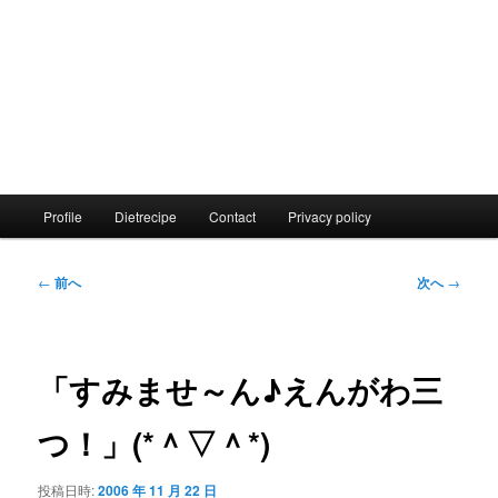
メ
Profile
Dietrecipe
Contact
Privacy policy
イ
ン
メ
投
←
前へ
次へ
→
ニ
稿
ュ
ナ
ー
ビ
ゲ
「すみませ～ん♪えんがわ三
ー
シ
つ！」(*＾▽＾*)
ョ
ン
投稿日時:
2006 年 11 月 22 日