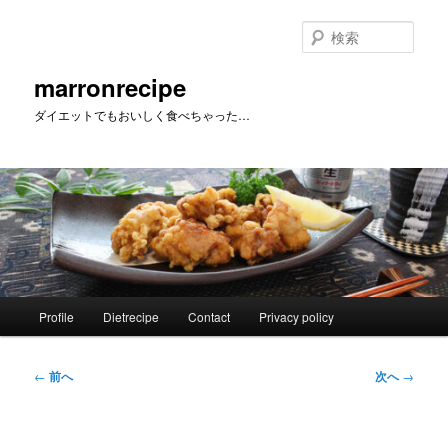
メ
イ
検
ン
索
コ
marronrecipe
ン
ダイエットでもおいしく食べちゃった…
テ
ン
ツ
へ
移
動
メ
Profile
Dietrecipe
Contact
Privacy policy
イ
ン
メ
投
←
前へ
次へ
→
ニ
稿
ュ
ナ
ー
ビ