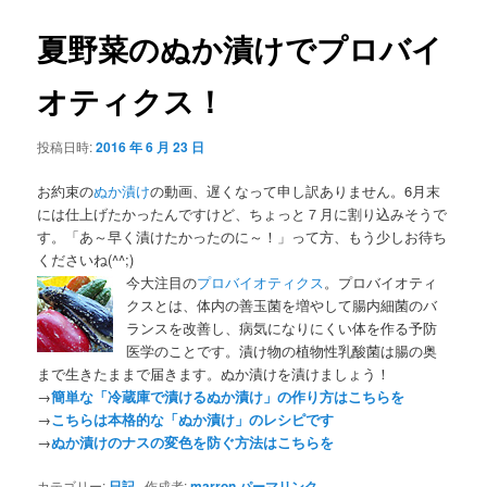
夏野菜のぬか漬けでプロバイ
オティクス！
投稿日時:
2016 年 6 月 23 日
お約束の
ぬか漬け
の動画、遅くなって申し訳ありません。6月末
には仕上げたかったんですけど、ちょっと７月に割り込みそうで
す。「あ～早く漬けたかったのに～！」って方、もう少しお待ち
くださいね(^^;)
今大注目の
プロバイオティクス
。プロバイオティ
クスとは、体内の善玉菌を増やして腸内細菌のバ
ランスを改善し、病気になりにくい体を作る予防
医学のことです。漬け物の植物性乳酸菌は腸の奥
まで生きたままで届きます。ぬか漬けを漬けましょう！
→
簡単な「冷蔵庫で漬けるぬか漬け」の作り方はこちらを
→
こちらは本格的な「ぬか漬け」のレシピです
→
ぬか漬けのナスの変色を防ぐ方法はこちらを
カテゴリー:
日記
作成者:
marron
パーマリンク