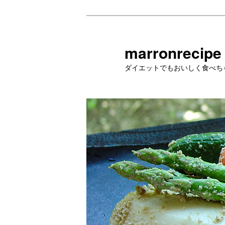
メ
イ
ン
marronrecipe
コ
ダイエットでもおいしく食べち
ン
テ
ン
ツ
へ
移
動