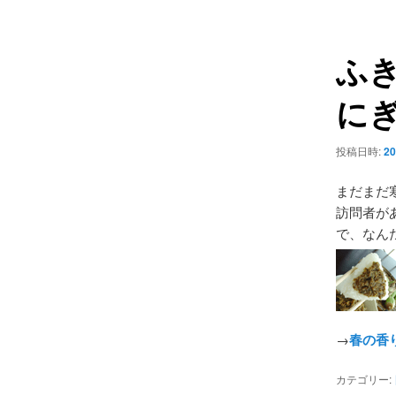
ュ
ナ
ー
ビ
ふ
ゲ
ー
にぎ
シ
ョ
ン
投稿日時:
20
まだまだ
訪問者が
で、なん
→
春の香
カテゴリー: