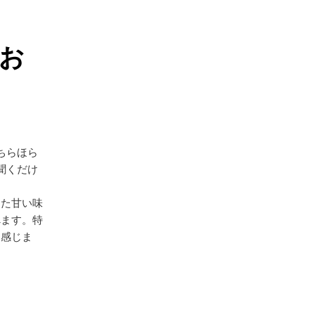
お
ちらほら
聞くだけ
った甘い味
べます。特
を感じま