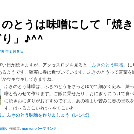
きのとうは味噌にして「焼き
り」♪^^
16 年 2 月 9 日
寒い日が続きますが、アクセスログを見ると「
ふきのとう味噌
」に
あるようです。確実に春は近づいています。ふきのとうって言葉を
だかウキウキしてきますね。
ふきのとう味噌は、ふきのとうをさっとゆでて細かく刻み、練
噌と合わせて作ります。ご飯に乗せたり、おにぎりにつけて食
に焼きおにぎりがおすすめですよ。あの程よい苦みに春の息吹
す。は～るよこい♪は～やくこい♪
り。ふきのとう味噌を作りましょう（レシピ）
日記
作成者:
marron
パーマリンク