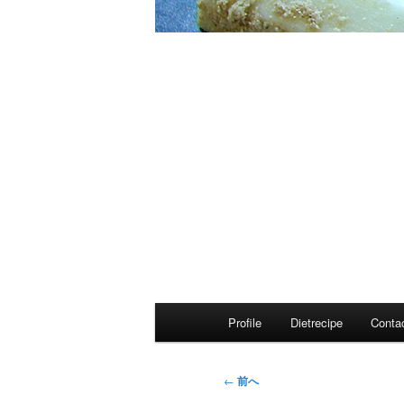
メ
Profile
Dietrecipe
Conta
イ
ン
メ
投
←
前へ
ニ
稿