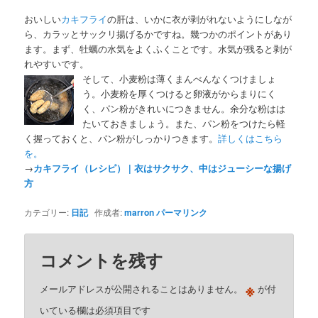
おいしい
カキフライ
の肝は、いかに衣が剥がれないようにしなが
ら、カラッとサックリ揚げるかですね。幾つかのポイントがあり
ます。まず、牡蠣の水気をよくふくことです。水気が残ると剥が
れやすいです。
そして、小麦粉は薄くまんべんなくつけましょ
う。小麦粉を厚くつけると卵液がからまりにく
く、パン粉がきれいにつきません。余分な粉はは
たいておきましょう。また、パン粉をつけたら軽
く握っておくと、パン粉がしっかりつきます。
詳しくはこちら
を。
→
カキフライ（レシピ） | 衣はサクサク、中はジューシーな揚げ
方
カテゴリー:
日記
作成者:
marron
パーマリンク
コメントを残す
※
メールアドレスが公開されることはありません。
が付
いている欄は必須項目です