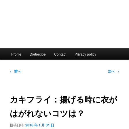
メ
Profile
Dietrecipe
Contact
Privacy policy
イ
ン
メ
投
←
前へ
次へ
→
ニ
稿
ュ
ナ
ー
ビ
ゲ
カキフライ：揚げる時に衣が
ー
シ
はがれないコツは？
ョ
ン
投稿日時:
2016 年 1 月 31 日