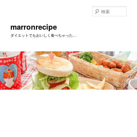
メ
イ
検
ン
索
コ
marronrecipe
ン
ダイエットでもおいしく食べちゃった…
テ
ン
ツ
へ
移
動