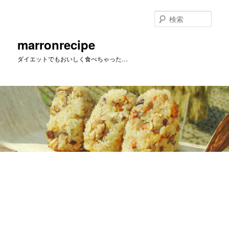
メ
イ
検
ン
索
コ
marronrecipe
ン
ダイエットでもおいしく食べちゃった…
テ
ン
ツ
へ
移
動