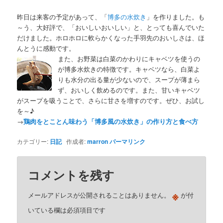
昨日は来客の予定があって、「
博多の水炊き
」を作りました。も
～う、大好評で、「おいしいおいしい」と、とっても喜んでいた
だけました。ホロホロに軟らかくなった手羽先のおいしさは、ほ
んとうに感動です。
また、お野菜は白菜のかわりにキャベツを使うの
が博多水炊きの特徴です。キャベツなら、白菜よ
りも水分の出る量が少ないので、スープが薄まら
ず、おいしく飲めるのです。また、甘いキャベツ
がスープを吸うことで、さらに甘さを増すのです。ぜひ、お試し
を～♪
→
鶏肉をとことん味わう「博多風の水炊き」の作り方と食べ方
カテゴリー:
日記
作成者:
marron
パーマリンク
コメントを残す
※
メールアドレスが公開されることはありません。
が付
いている欄は必須項目です