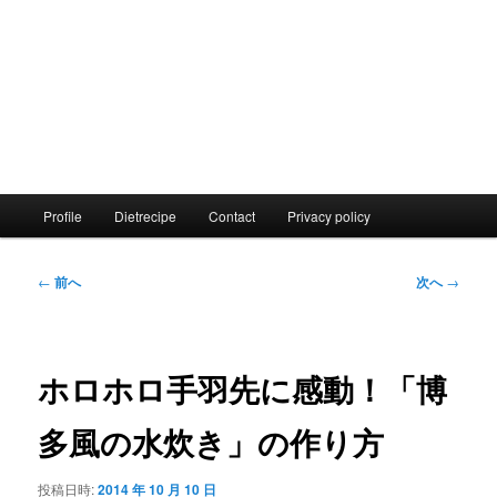
メ
Profile
Dietrecipe
Contact
Privacy policy
イ
ン
メ
投
←
前へ
次へ
→
ニ
稿
ュ
ナ
ー
ビ
ゲ
ホロホロ手羽先に感動！「博
ー
シ
多風の水炊き」の作り方
ョ
ン
投稿日時:
2014 年 10 月 10 日