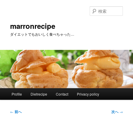
メ
イ
検
ン
索
コ
marronrecipe
ン
ダイエットでもおいしく食べちゃった…
テ
ン
ツ
へ
移
動
メ
Profile
Dietrecipe
Contact
Privacy policy
イ
ン
メ
投
←
前へ
次へ
→
ニ
稿
ュ
ナ
ー
ビ