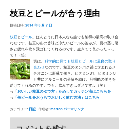
枝豆とビールが合う理由
投稿日時:
2014 年 8 月 7 日
枝豆
と
ビール
。ほんとうに日本人なら誰でも納得の最高の取り合
わせです。枝豆のあの旨味と冷たいビールの苦みが、夏の蒸し暑
さと疲れを吹き飛ばしてくれるのです。生きてて良かった～っ
て！（笑）
実は、
科学的に見ても枝豆とビールは最良の取り
合わせ
なのです。枝豆のタンパク質に含まれるメ
チオニンは肝臓で働き、ビタミンB1、ビタミンC
と共にアルコールの分解を助け、肝機能の働きを
助けてくれるのです。でも、飲みすぎはダメですよ（笑）
→
「おいしい枝豆のゆで方」ためしてガッテン流はこちらを
→
「缶ビールをおうちでおいしく飲む方法」はこちら
カテゴリー:
日記
作成者:
marron
パーマリンク
コメントを残す