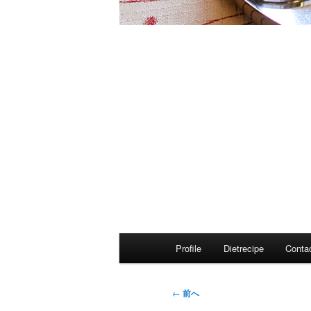
メ
Profile
Dietrecipe
Conta
イ
ン
メ
投
←
前へ
ニ
稿