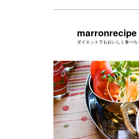
メ
イ
ン
marronrecipe
コ
ダイエットでもおいしく食べち
ン
テ
ン
ツ
へ
移
動