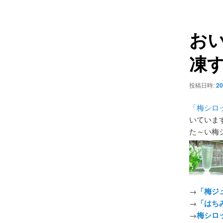
ュ
ナ
ー
ビ
お
ゲ
ー
凍
シ
ョ
ン
投稿日時:
20
「梅シロ
いていま
た～い梅
→
「梅ジ
→
「はち
→
梅シロ