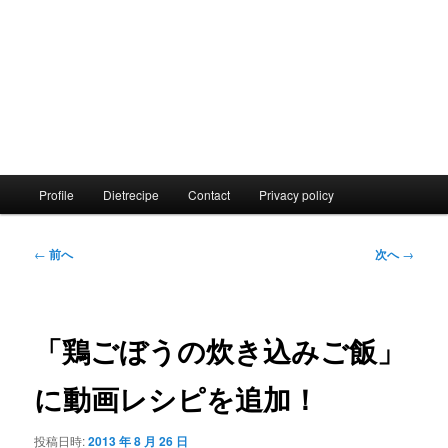
メ
Profile
Dietrecipe
Contact
Privacy policy
イ
ン
メ
投
←
前へ
次へ
→
ニ
稿
ュ
ナ
ー
ビ
ゲ
「鶏ごぼうの炊き込みご飯」
ー
シ
に動画レシピを追加！
ョ
ン
投稿日時:
2013 年 8 月 26 日