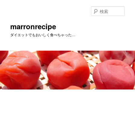
メ
イ
検
ン
索
コ
marronrecipe
ン
ダイエットでもおいしく食べちゃった…
テ
ン
ツ
へ
移
動