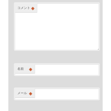
※
コメント
※
名前
※
メール