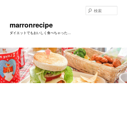
メ
イ
検
ン
索
コ
marronrecipe
ン
ダイエットでもおいしく食べちゃった…
テ
ン
ツ
へ
移
動