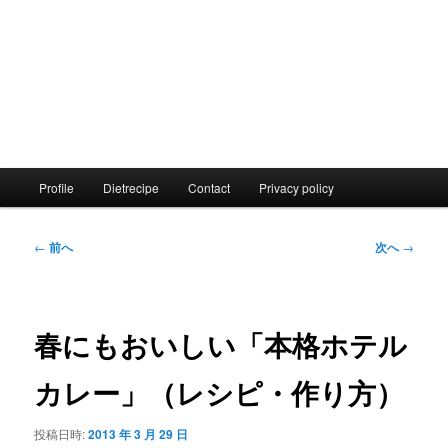
メ
Profile
Dietrecipe
Contact
Privacy policy
イ
ン
メ
投
←
前へ
次へ
→
ニ
稿
ュ
ナ
ー
ビ
ゲ
春にもおいしい「本格ホテル
ー
シ
カレー」（レシピ・作り方）
ョ
ン
投稿日時:
2013 年 3 月 29 日