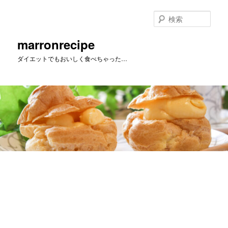
メ
イ
検
ン
索
コ
marronrecipe
ン
ダイエットでもおいしく食べちゃった…
テ
ン
ツ
へ
移
動