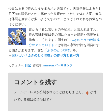
今日はまるで春のようなポカポカ天気です。天気予報によると3
月下旬の陽気だとか。寒かったり暖かかったりで体も大変。春先
は体調を崩す方が多いようですので、どうぞくれぐれもお気をつ
けください。
昔から「春は苦いものを摂れ」と言われますね。
春の苦味野菜は冬の間にたまった脂肪や老廃物を
排出してくれます。例えば、
ふきのとうの苦味成
分のアルカロイド
には細胞の新陳代謝を活発にす
る働きがあります。ぜひ「
ふきのとう味噌
」を。
→
おいしい「ふきのとう味噌」の作り方と食べ方
カテゴリー:
日記
作成者:
marron
パーマリンク
コメントを残す
※
メールアドレスが公開されることはありません。
が付
いている欄は必須項目です