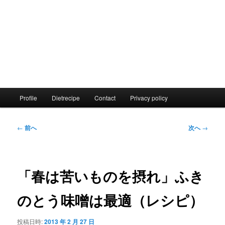
メ
Profile
Dietrecipe
Contact
Privacy policy
イ
ン
メ
投
←
前へ
次へ
→
ニ
稿
ュ
ナ
ー
ビ
ゲ
「春は苦いものを摂れ」ふき
ー
シ
のとう味噌は最適（レシピ）
ョ
ン
投稿日時:
2013 年 2 月 27 日