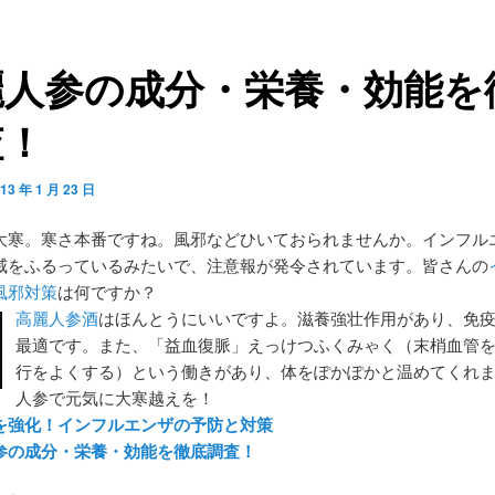
麗人参の成分・栄養・効能を
査！
13 年 1 月 23 日
大寒。寒さ本番ですね。風邪などひいておられませんか。インフル
威をふるっているみたいで、注意報が発令されています。皆さんの
風邪対策
は何ですか？
高麗人参酒
はほんとうにいいですよ。滋養強壮作用があり、免
最適です。また、「益血復脈」えっけつふくみゃく（末梢血管
行をよくする）という働きがあり、体をぽかぽかと温めてくれ
人参で元気に大寒越えを！
を強化！インフルエンザの予防と対策
参の成分・栄養・効能を徹底調査！