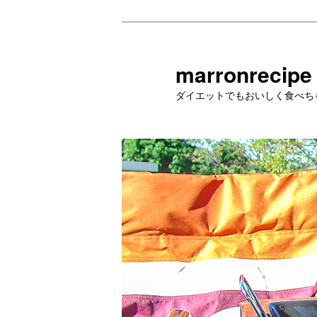
メ
イ
ン
marronrecipe
コ
ダイエットでもおいしく食べち
ン
テ
ン
ツ
へ
移
動