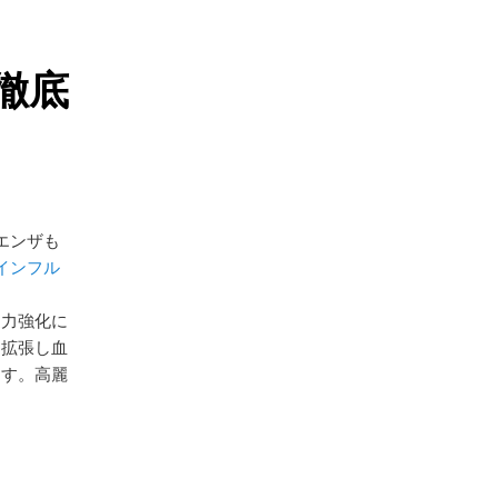
徹底
エンザも
インフル
疫力強化に
を拡張し血
ます。高麗