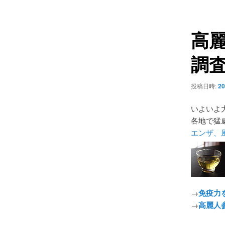
ュ
ナ
ー
ビ
高
ゲ
ー
調
シ
ョ
ン
投稿日時:
20
いよいよ
各地で猛
エンザ、
→
免疫力
→
高麗人