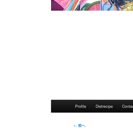
メ
Profile
Dietrecipe
Conta
イ
ン
メ
投
←
前へ
ニ
稿