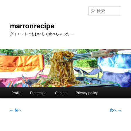
メ
イ
検
ン
索
コ
marronrecipe
ン
ダイエットでもおいしく食べちゃった…
テ
ン
ツ
へ
移
動
メ
Profile
Dietrecipe
Contact
Privacy policy
イ
ン
メ
投
←
前へ
次へ
→
ニ
稿
ュ
ナ
ー
ビ