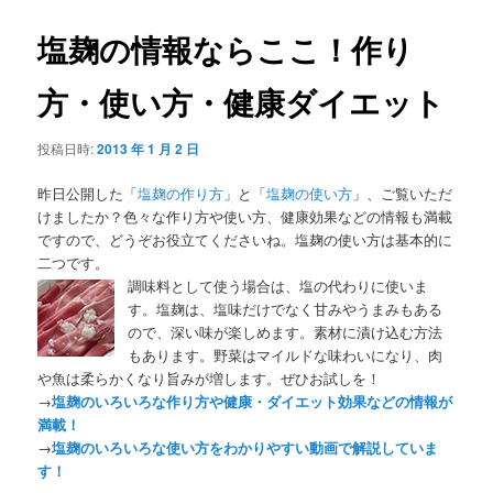
塩麹の情報ならここ！作り
方・使い方・健康ダイエット
投稿日時:
2013 年 1 月 2 日
昨日公開した「
塩麹の作り方
」と「
塩麹の使い方
」、ご覧いただ
けましたか？色々な作り方や使い方、健康効果などの情報も満載
ですので、どうぞお役立てくださいね。塩麹の使い方は基本的に
二つです。
調味料として使う場合は、塩の代わりに使いま
す。塩麹は、塩味だけでなく甘みやうまみもある
ので、深い味が楽しめます。素材に漬け込む方法
もあります。野菜はマイルドな味わいになり、肉
や魚は柔らかくなり旨みが増します。ぜひお試しを！
→
塩麹のいろいろな作り方や健康・ダイエット効果などの情報が
満載！
→
塩麹のいろいろな使い方をわかりやすい動画で解説していま
す！