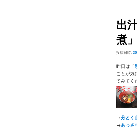
ュ
ナ
ー
ビ
出
ゲ
ー
煮
シ
ョ
ン
投稿日時:
20
昨日は「
ことが気
てみてく
→
分とく
→
あっさ