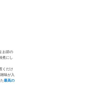
よお節の
雑煮にし
置くだけ
と雑味が入
いた
最高の