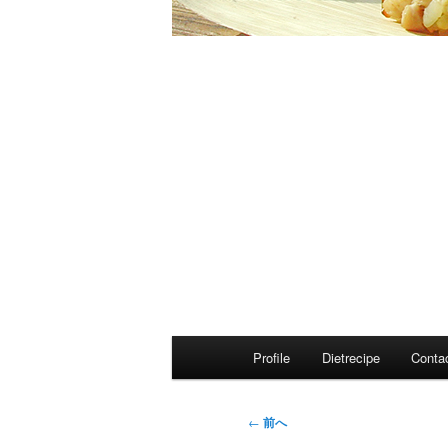
メ
Profile
Dietrecipe
Conta
イ
ン
メ
投
←
前へ
ニ
稿