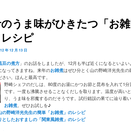
汁のうま味がひきたつ「お雑
」レシピ
12 年 12 月 13 日
黒豆の煮方
」のお話をしましたが、12月も半ば近くになるといよい
になってきますね。来年の
お雑煮
はぜひ分とく山の野崎洋光先生の
ださい。ほんと最高です。
野崎シェフのだしは、80度のお湯にかつお節と昆布を入れて1分
です。一度も沸騰させることなくだしを取ります。温度が高い
り、うま味を邪魔するのだそうです。試行錯誤の果てに辿り着
お雑煮
。ぜひお試しを♪
山の野崎洋光先生の簡単「お雑煮」のレシピ
りとしたおすましの「関東風雑煮」のレシピ