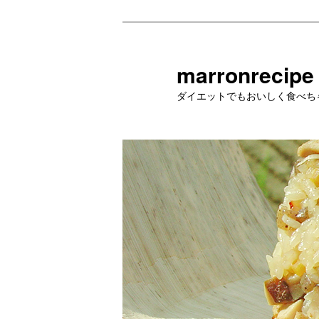
メ
イ
ン
marronrecipe
コ
ダイエットでもおいしく食べち
ン
テ
ン
ツ
へ
移
動