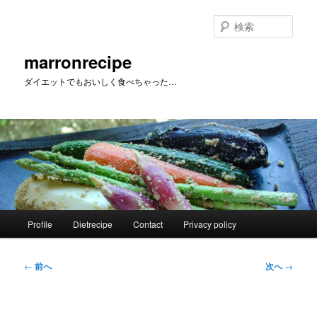
メ
イ
検
ン
索
コ
marronrecipe
ン
ダイエットでもおいしく食べちゃった…
テ
ン
ツ
へ
移
動
メ
Profile
Dietrecipe
Contact
Privacy policy
イ
ン
メ
投
←
前へ
次へ
→
ニ
稿
ュ
ナ
ー
ビ