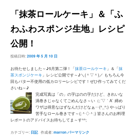
「抹茶ロールケーキ」＆「ふ
わふわスポンジ生地」レシピ
公開！
投稿日時:
2009 年 5 月 10 日
お待たせしました～♪5月第二弾！「
抹茶ロールケーキ
」＆「
抹
茶スポンジケーキ
」レシピ公開です～♪＼(＾▽＾)／ もちろん今
回もバター不使用の低カロリーレシピです！ぜひ作ってみてくだ
さいね～♪
完成写真は「の」の字はのの字だけど、きれいな
渦巻きじゃなくてごめんなさ～い（;´▽｀A` 締め
ワザは得意なはずなんだけどなぁ‥(^_^;) やっぱり
苦手なロール巻きです～(;＾◇＾;) 皆さんのお料理
レポートのアドバイスお待ちしてま～す^^;
カテゴリー:
日記
作成者:
marron
パーマリンク