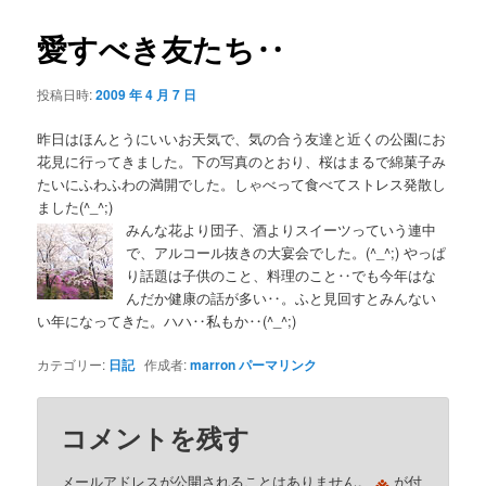
愛すべき友たち‥
投稿日時:
2009 年 4 月 7 日
昨日はほんとうにいいお天気で、気の合う友達と近くの公園にお
花見に行ってきました。下の写真のとおり、桜はまるで綿菓子み
たいにふわふわの満開でした。しゃべって食べてストレス発散し
ました(^_^;)
みんな花より団子、酒よりスイーツっていう連中
で、アルコール抜きの大宴会でした。(^_^;) やっぱ
り話題は子供のこと、料理のこと‥でも今年はな
んだか健康の話が多い‥。ふと見回すとみんない
い年になってきた。ハハ‥私もか‥(^_^;)
カテゴリー:
日記
作成者:
marron
パーマリンク
コメントを残す
※
メールアドレスが公開されることはありません。
が付