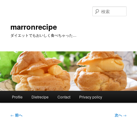
メ
イ
検
ン
索
コ
marronrecipe
ン
ダイエットでもおいしく食べちゃった…
テ
ン
ツ
へ
移
動
メ
Profile
Dietrecipe
Contact
Privacy policy
イ
ン
メ
投
←
前へ
次へ
→
ニ
稿
ュ
ナ
ー
ビ