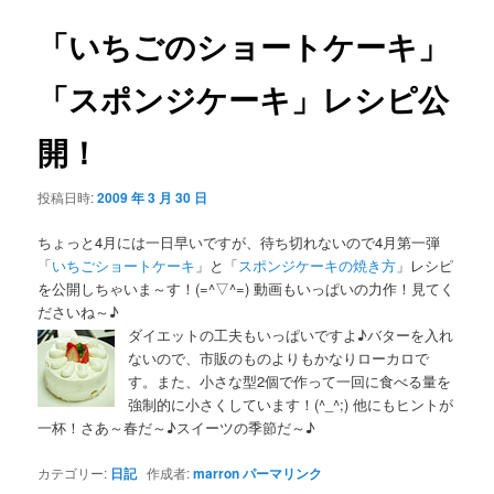
「いちごのショートケーキ」
「スポンジケーキ」レシピ公
開！
投稿日時:
2009 年 3 月 30 日
ちょっと4月には一日早いですが、待ち切れないので4月第一弾
「
いちごショートケーキ
」と「
スポンジケーキの焼き方
」レシピ
を公開しちゃいま～す！(=^▽^=) 動画もいっぱいの力作！見てく
ださいね～♪
ダイエットの工夫もいっぱいですよ♪バターを入れ
ないので、市販のものよりもかなりローカロで
す。また、小さな型2個で作って一回に食べる量を
強制的に小さくしています！(^_^;) 他にもヒントが
一杯！さあ～春だ～♪スイーツの季節だ～♪
カテゴリー:
日記
作成者:
marron
パーマリンク