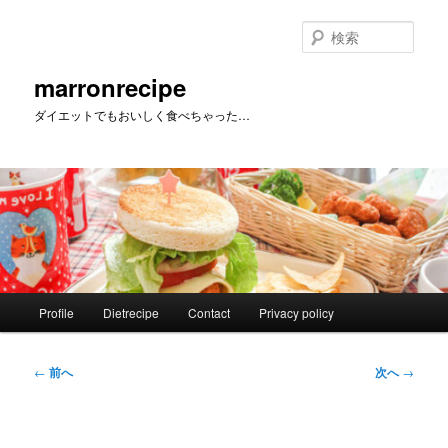
メ
イ
検
ン
索
コ
marronrecipe
ン
ダイエットでもおいしく食べちゃった…
テ
ン
ツ
へ
移
動
メ
Profile
Dietrecipe
Contact
Privacy policy
イ
ン
メ
投
←
前へ
次へ
→
ニ
稿
ュ
ナ
ー
ビ