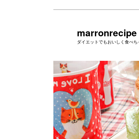
メ
イ
ン
marronrecipe
コ
ダイエットでもおいしく食べち
ン
テ
ン
ツ
へ
移
動