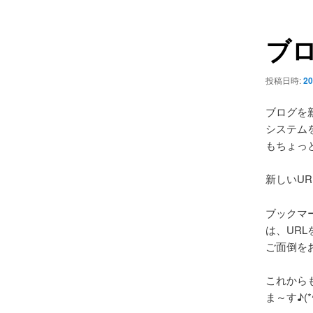
ュ
ナ
ー
ビ
ブ
ゲ
ー
シ
投稿日時:
20
ョ
ン
ブログを
システムを
もちょっと
新しいUR
ブックマ
は、UR
ご面倒を
これから
ま～す♪(*^