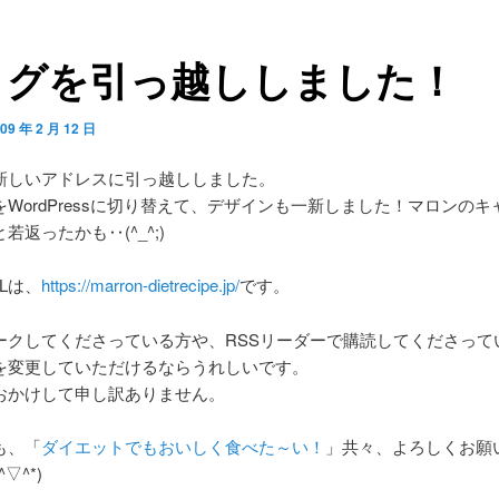
ログを引っ越ししました！
09 年 2 月 12 日
新しいアドレスに引っ越ししました。
WordPressに切り替えて、デザインも一新しました！マロンのキ
若返ったかも‥(^_^;)
Lは、
https://marron-dietrecipe.jp/
です。
ークしてくださっている方や、RSSリーダーで購読してくださって
Lを変更していただけるならうれしいです。
おかけして申し訳ありません。
も、「
ダイエットでもおいしく食べた～い！
」共々、よろしくお願
▽^*)