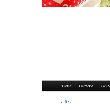
メ
Profile
Dietrecipe
Conta
イ
ン
メ
投
←
前へ
ニ
稿