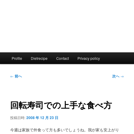
メ
Profile
Dietrecipe
Contact
Privacy policy
イ
ン
メ
投
←
前へ
次へ
→
ニ
稿
ュ
ナ
ー
ビ
ゲ
回転寿司での上手な食べ方
ー
シ
投稿日時:
2008 年 12 月 23 日
ョ
ン
今週は家族で外食って方も多いでしょうね。我が家も安上がり