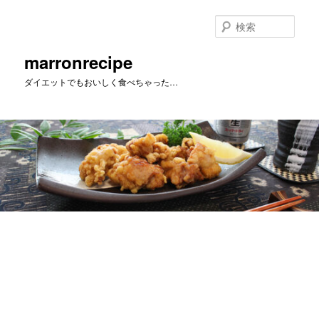
メ
イ
検
ン
索
コ
marronrecipe
ン
ダイエットでもおいしく食べちゃった…
テ
ン
ツ
へ
移
動