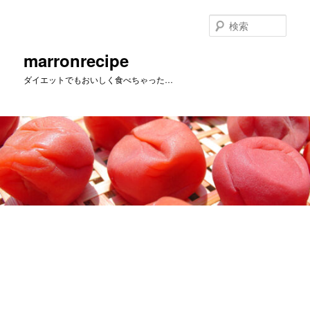
メ
イ
検
ン
索
コ
marronrecipe
ン
ダイエットでもおいしく食べちゃった…
テ
ン
ツ
へ
移
動