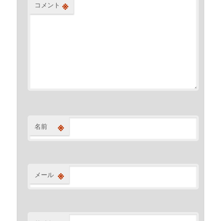
※
コメント
※
名前
※
メール