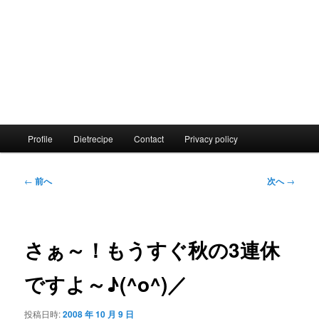
メ
Profile
Dietrecipe
Contact
Privacy policy
イ
ン
メ
投
←
前へ
次へ
→
ニ
稿
ュ
ナ
ー
ビ
ゲ
さぁ～！もうすぐ秋の3連休
ー
シ
ですよ～♪(^o^)／
ョ
ン
投稿日時:
2008 年 10 月 9 日