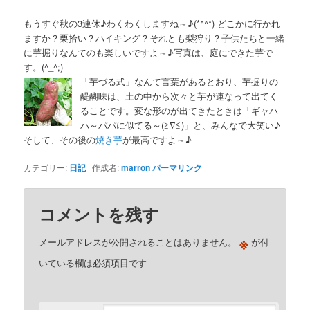
もうすぐ秋の3連休♪わくわくしますね～♪(*^^*) どこかに行かれ
ますか？栗拾い？ハイキング？それとも梨狩り？子供たちと一緒
に芋掘りなんてのも楽しいですよ～♪写真は、庭にできた芋で
す。(^_^;)
「芋づる式」なんて言葉があるとおり、芋掘りの
醍醐味は、土の中から次々と芋が連なって出てく
ることです。変な形のが出てきたときは「ギャハ
ハ～パパに似てる～(≧∇≦)」と、みんなで大笑い♪
そして、その後の
焼き芋
が最高ですよ～♪
カテゴリー:
日記
作成者:
marron
パーマリンク
コメントを残す
※
メールアドレスが公開されることはありません。
が付
いている欄は必須項目です