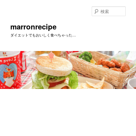
メ
イ
検
ン
索
コ
marronrecipe
ン
ダイエットでもおいしく食べちゃった…
テ
ン
ツ
へ
移
動