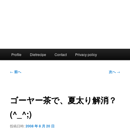
メ
Profile
Dietrecipe
Contact
Privacy policy
イ
ン
メ
投
←
前へ
次へ
→
ニ
稿
ュ
ナ
ー
ビ
ゲ
ゴーヤー茶で、夏太り解消？
ー
シ
(^_^;)
ョ
ン
投稿日時:
2008 年 8 月 20 日