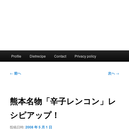
メ
Profile
Dietrecipe
Contact
Privacy policy
イ
ン
メ
投
←
前へ
次へ
→
ニ
稿
ュ
ナ
ー
ビ
ゲ
熊本名物「辛子レンコン」レ
ー
シ
シピアップ！
ョ
ン
投稿日時:
2008 年 5 月 1 日