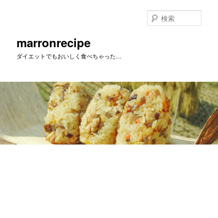
メ
イ
検
ン
索
コ
marronrecipe
ン
ダイエットでもおいしく食べちゃった…
テ
ン
ツ
へ
移
動