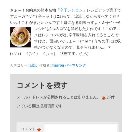
さぁ～！お約束の熊本名物「
辛子レンコン
」レシピアップ完了で
すよ～♪(*^▽^*) 辛～ッ！(≧□≦)って、涙流しながら食べてくださ
いね！これがまたいいんです！癖になる刺激っすよ～♪~(=^‥^A
レシピも
4つのコツ
を詳述した力作です！このアニ
メはレンコンの穴に辛子味噌を入れてるところで
すけど、面白いでしょ～！(*^ｍ^*) うちの子には収
拾がつかなくなるので、見せられません。ヾ
(>▽<)ゞヾ(▽^ )ゞヾ( >▽)ゞ 状態です。(^_^;)
カテゴリー:
日記
作成者:
marron
パーマリンク
コメントを残す
※
メールアドレスが公開されることはありません。
が付
いている欄は必須項目です
※
コメント