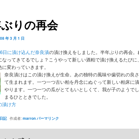
年ぶりの再会
08 年 3 月 1 日
月6日に漬け込んだ奈良漬
の漬け換えをしました。半年ぶりの再会。
になってきてるでしょ？こうやって新しい酒粕で漬け換えるたびに
色に変わっていきます。
奈良漬けはこの漬け換えが生命。あの独特の風味や歯切れの良
て生まれます。一つ一つ古い粕を丹念にぬぐって新しい粕床に
やります。一つ一つの瓜がとてもいとしくて、我が子のようで
まるひとときでした。
の漬け方
日記
作成者:
marron
パーマリンク