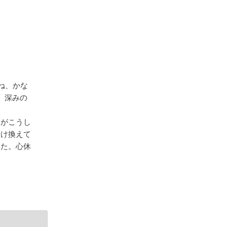
ね、かな
、深みの
さがこうし
漬け換えて
した。心休