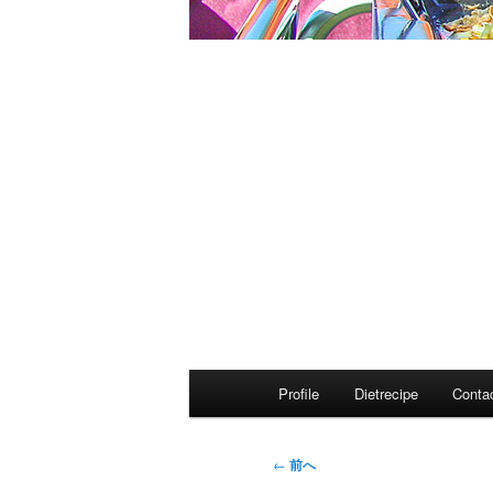
メ
Profile
Dietrecipe
Conta
イ
ン
メ
投
←
前へ
ニ
稿