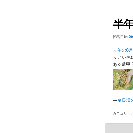
ュ
ナ
ー
ビ
半
ゲ
ー
シ
投稿日時:
20
ョ
ン
去年の8
りいい色
ある鼈甲
→
奈良漬
カテゴリー: