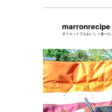
メ
イ
ン
marronrecipe
コ
ダイエットでもおいしく食べち
ン
テ
ン
ツ
へ
移
動