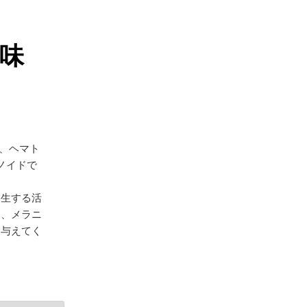
味
、ヘマト
ノイドで
発生する活
に、メラニ
を与えてく