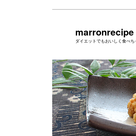
メ
イ
ン
marronrecipe
コ
ダイエットでもおいしく食べち
ン
テ
ン
ツ
へ
移
動