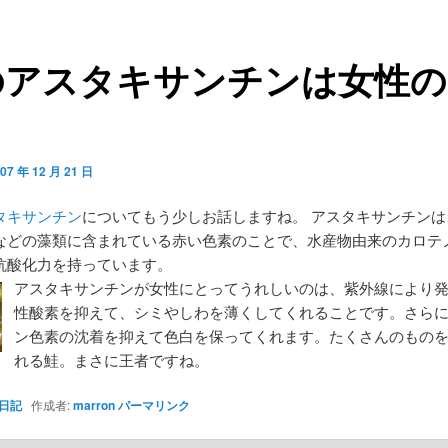
のアスタキサンチンは女性の
！
07 年 12 月 21 日
タキサンチン
についてもう少しお話しますね。 アスタキサンチンは
などの藻類に含まれている赤い色素のことで、水産物由来のカロテ
抗酸化力を持っています。
アスタキサンチンが女性にとってうれしいのは、紫外線により
性酸素を抑えて、シミやしわを薄くしてくれることです。さら
ン色素の沈着を抑えて色白を保ってくれます。たくさんのもの
れる鮭。まさに王者ですね。
日記
作成者:
marron
パーマリンク