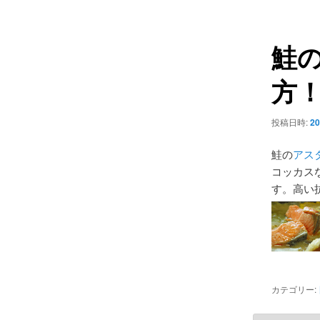
ュ
ナ
ー
ビ
鮭
ゲ
ー
方
シ
ョ
ン
投稿日時:
20
鮭の
アス
コッカス
す。高い
カテゴリー: