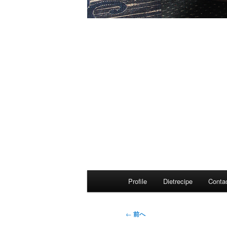
メ
Profile
Dietrecipe
Conta
イ
ン
メ
投
←
前へ
ニ
稿