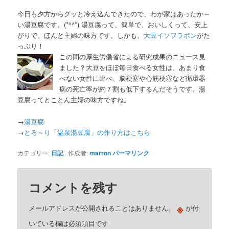
今日も夕方からグッと冷え込んできたので、わが家はあったか～
い湯豆腐です。(*^^*) 湯豆腐って、簡単で、おいしくって、安上
がりで、ほんと主婦の味方です。しかも、
大豆イソフラボン
がた
っぷり！
この間の厚生労働省による研究成果のニュース見
ました？大豆をほぼ毎日食べる女性は、あまり食
べない女性に比べ、脳梗塞や心筋梗塞など循環器
病の死亡率が約７割も低下するんだそうです。湯
豆腐ってとことん主婦の味方ですね。
→
湯豆腐
→
とろ～り「温泉湯豆腐」の作り方はこちら
カテゴリー:
日記
作成者:
marron
パーマリンク
コメントを残す
※
メールアドレスが公開されることはありません。
が付
いている欄は必須項目です