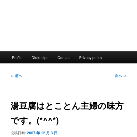
メ
Profile
Dietrecipe
Contact
Privacy policy
イ
ン
メ
投
←
前へ
次へ
→
ニ
稿
ュ
ナ
ー
ビ
ゲ
湯豆腐はとことん主婦の味方
ー
シ
です。(*^^*)
ョ
ン
投稿日時:
2007 年 12 月 3 日