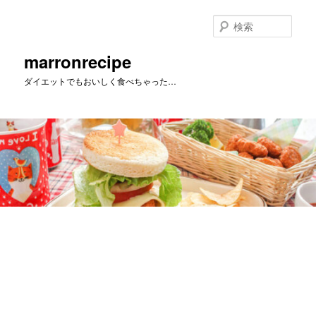
メ
イ
検
ン
索
コ
marronrecipe
ン
ダイエットでもおいしく食べちゃった…
テ
ン
ツ
へ
移
動