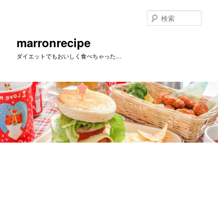
メ
イ
検
ン
索
コ
marronrecipe
ン
ダイエットでもおいしく食べちゃった…
テ
ン
ツ
へ
移
動