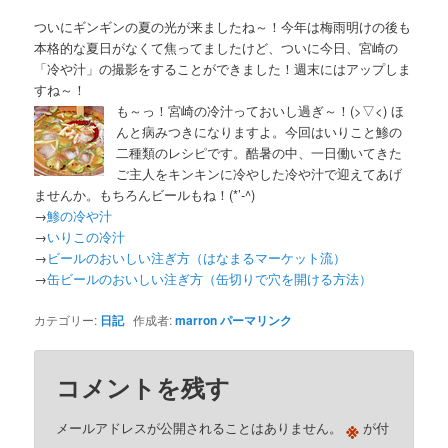
ついにギンギンの夏の光が来ましたね～！今年は梅雨明けの後も
本格的な夏日がなくて焦ってましたけど、ついに今日、宮崎の
「冷や汁」の撮影をすることができました！週末にはアップしま
すね～！
も～っ！宮崎の冷汁っておいし過ぎ～！(>▽<) ほ
んと病みつきになりますよ。今回はいりこと鯵の
二種類のレシピです。酷暑の中、一日働いてきた
ご主人をキンキンに冷やした冷や汁で迎えてあげ
ませんか。もちろんビールもね！(*’-^)
→
鯵の冷や汁
→
いりこの冷汁
→
ビールのおいしい注ぎ方（はなまるマーケット流）
→
缶ビールのおいしい注ぎ方（缶切りで穴を開ける方法）
カテゴリー:
日記
作成者:
marron
パーマリンク
コメントを残す
※
メールアドレスが公開されることはありません。
が付