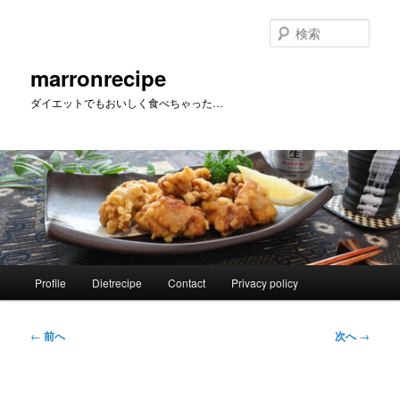
メ
イ
検
ン
索
コ
marronrecipe
ン
ダイエットでもおいしく食べちゃった…
テ
ン
ツ
へ
移
動
メ
Profile
Dietrecipe
Contact
Privacy policy
イ
ン
メ
投
←
前へ
次へ
→
ニ
稿
ュ
ナ
ー
ビ