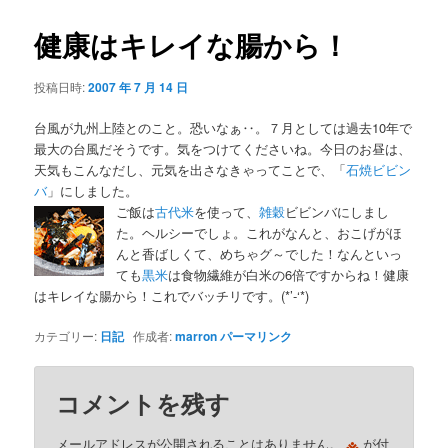
健康はキレイな腸から！
投稿日時:
2007 年 7 月 14 日
台風が九州上陸とのこと。恐いなぁ‥。７月としては過去10年で
最大の台風だそうです。気をつけてくださいね。今日のお昼は、
天気もこんなだし、元気を出さなきゃってことで、「
石焼ビビン
バ
」にしました。
ご飯は
古代米
を使って、
雑穀
ビビンバにしまし
た。ヘルシーでしょ。これがなんと、おこげがほ
んと香ばしくて、めちゃグ～でした！なんといっ
ても
黒米
は食物繊維が白米の6倍ですからね！健康
はキレイな腸から！これでバッチリです。(*’-‘*)
カテゴリー:
日記
作成者:
marron
パーマリンク
コメントを残す
※
メールアドレスが公開されることはありません。
が付