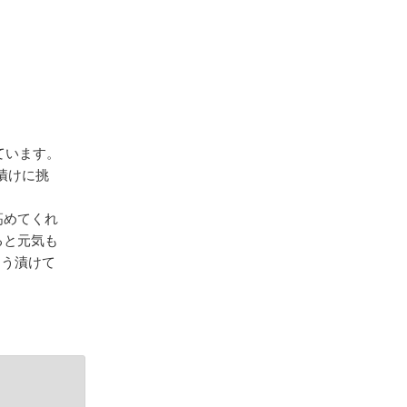
ています。
漬けに挑
高めてくれ
ると元気も
ょう漬けて