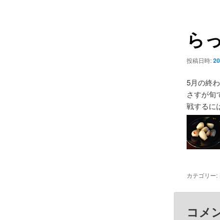
ュ
ナ
ー
ビ
ら
ゲ
ー
シ
投稿日時:
20
ョ
ン
5月の終
さすが旬
戦するに
カテゴリー:
コメ