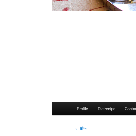
メ
Profile
Dietrecipe
Conta
イ
ン
メ
投
←
前へ
ニ
稿