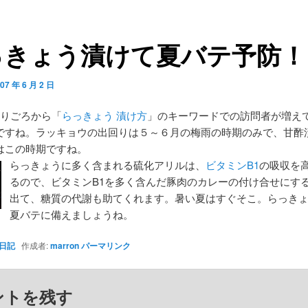
っきょう漬けて夏バテ予防！
07 年 6 月 2 日
わりごろから「
らっきょう 漬け方
」のキーワードでの訪問者が増え
ですね。ラッキョウの出回りは５～６月の梅雨の時期のみで、甘酢
はこの時期ですね。
らっきょうに多く含まれる硫化アリルは、
ビタミンB1
の吸収を
るので、ビタミンB1を多く含んだ豚肉のカレーの付け合せにす
出て、糖質の代謝も助てくれます。暑い夏はすぐそこ。らっき
夏バテに備えましょうね。
日記
作成者:
marron
パーマリンク
ントを残す