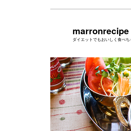
メ
イ
ン
marronrecipe
コ
ダイエットでもおいしく食べち
ン
テ
ン
ツ
へ
移
動