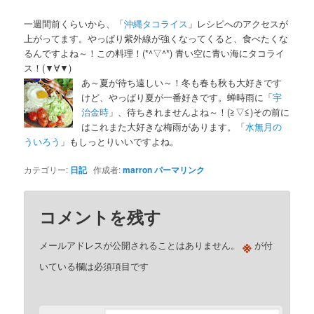
一週間前くらいから、「
沖縄タコライス
」レシピへのアクセスが
上がってます。やっぱり紫外線が強くなってくると、食べたくな
るんですよね～！この料理！(*^▽^*) 青い空に青い海にタコライ
ス！(▼∀▼)
あ～夏が待ち遠しい～！冬も春も秋も大好きです
けど、やっぱり夏が一番好きです。蝉時雨に「
宇
治金時
」、待ちきれませんよね～！(≧▽≦)その前に
はこれまた大好きな梅雨があります。「
水無月の
ういろう
」もしっとりいいですよね。
カテゴリー:
日記
作成者:
marron
パーマリンク
コメントを残す
※
メールアドレスが公開されることはありません。
が付
いている欄は必須項目です