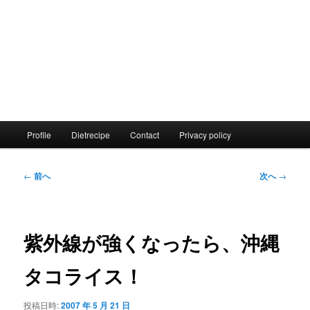
メ
Profile
Dietrecipe
Contact
Privacy policy
イ
ン
メ
投
←
前へ
次へ
→
ニ
稿
ュ
ナ
ー
ビ
ゲ
紫外線が強くなったら、沖縄
ー
シ
タコライス！
ョ
ン
投稿日時:
2007 年 5 月 21 日