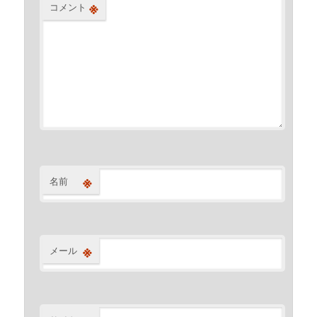
※
コメント
※
名前
※
メール