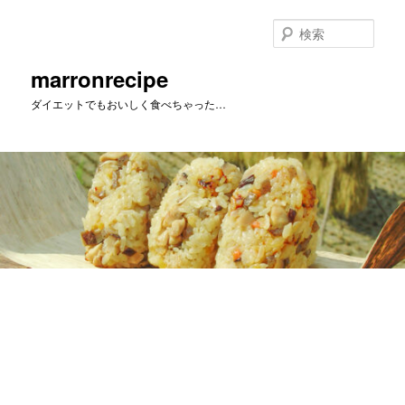
メ
イ
検
ン
索
コ
marronrecipe
ン
ダイエットでもおいしく食べちゃった…
テ
ン
ツ
へ
移
動