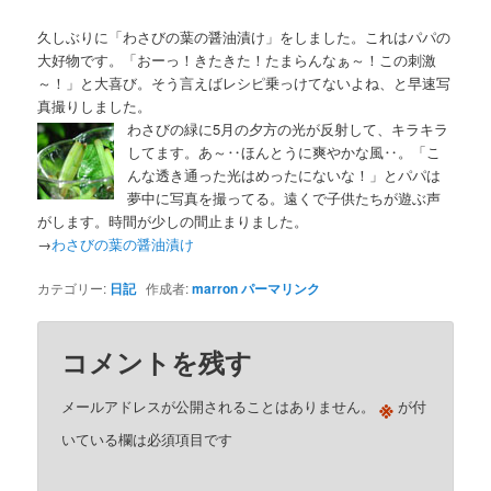
久しぶりに「わさびの葉の醤油漬け」をしました。これはパパの
大好物です。「おーっ！きたきた！たまらんなぁ～！この刺激
～！」と大喜び。そう言えばレシピ乗っけてないよね、と早速写
真撮りしました。
わさびの緑に5月の夕方の光が反射して、キラキラ
してます。あ～‥ほんとうに爽やかな風‥。「こ
んな透き通った光はめったにないな！」とパパは
夢中に写真を撮ってる。遠くで子供たちが遊ぶ声
がします。時間が少しの間止まりました。
→
わさびの葉の醤油漬け
カテゴリー:
日記
作成者:
marron
パーマリンク
コメントを残す
※
メールアドレスが公開されることはありません。
が付
いている欄は必須項目です