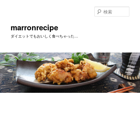
メ
イ
検
ン
索
コ
marronrecipe
ン
ダイエットでもおいしく食べちゃった…
テ
ン
ツ
へ
移
動