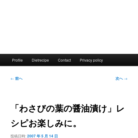
メ
Profile
Dietrecipe
Contact
Privacy policy
イ
ン
メ
投
←
前へ
次へ
→
ニ
稿
ュ
ナ
ー
ビ
ゲ
「わさびの葉の醤油漬け」レ
ー
シ
シピお楽しみに。
ョ
ン
投稿日時:
2007 年 5 月 14 日