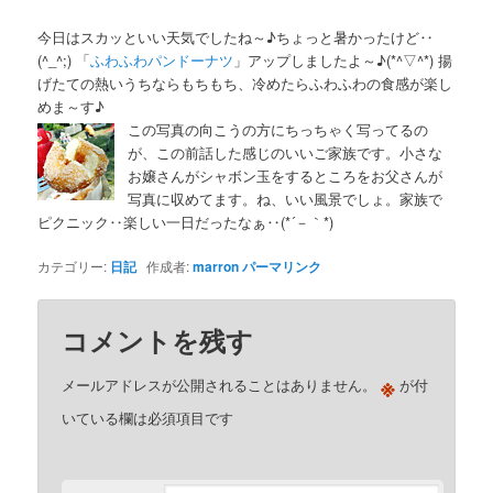
今日はスカッといい天気でしたね～♪ちょっと暑かったけど‥
(^_^;) 「
ふわふわパンドーナツ
」アップしましたよ～♪(*^▽^*) 揚
げたての熱いうちならもちもち、冷めたらふわふわの食感が楽し
めま～す♪
この写真の向こうの方にちっちゃく写ってるの
が、この前話した感じのいいご家族です。小さな
お嬢さんがシャボン玉をするところをお父さんが
写真に収めてます。ね、いい風景でしょ。家族で
ピクニック‥楽しい一日だったなぁ‥(*´－｀*)
カテゴリー:
日記
作成者:
marron
パーマリンク
コメントを残す
※
メールアドレスが公開されることはありません。
が付
いている欄は必須項目です