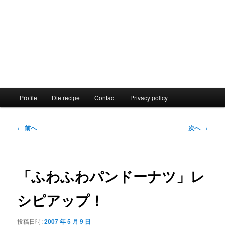
メ
Profile
Dietrecipe
Contact
Privacy policy
イ
ン
メ
投
←
前へ
次へ
→
ニ
稿
ュ
ナ
ー
ビ
ゲ
「ふわふわパンドーナツ」レ
ー
シ
シピアップ！
ョ
ン
投稿日時:
2007 年 5 月 9 日