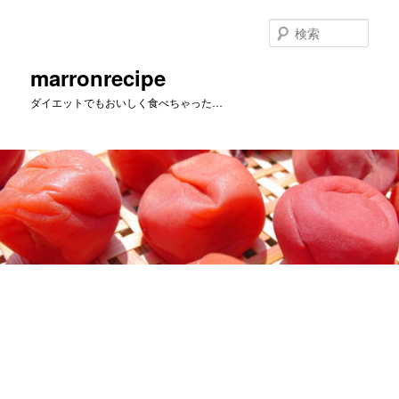
メ
イ
検
ン
索
コ
marronrecipe
ン
ダイエットでもおいしく食べちゃった…
テ
ン
ツ
へ
移
動