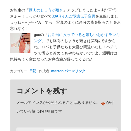
お約束の「
豚肉のしょうが焼き
」アップしましたよ～♪(*^▽^*)
さぁ～！しっかり食べて
β3ARりんご型遺伝子変異
を克服しまし
ょうね～~(=^‥^A でも、写真のように余分の脂を取ることをお
忘れなく！
gooの「
お弁当に入っていると嬉しいおかずランキ
ング
」でも豚肉のしょうが焼きは第5位ですから
ね。パパも子供たちも大喜び間違いなし！ハチミ
ツで煮ると冷めてもやわらかいですよ。週明けは
気持ちよく空になったお弁当箱が帰ってくるね♪
カテゴリー:
日記
作成者:
marron
パーマリンク
コメントを残す
※
メールアドレスが公開されることはありません。
が付
いている欄は必須項目です