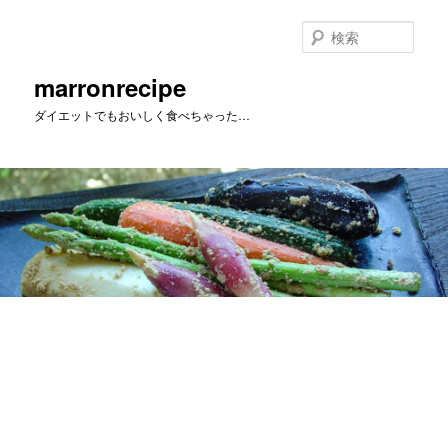
メ
イ
検
ン
索
コ
marronrecipe
ン
ダイエットでもおいしく食べちゃった…
テ
ン
ツ
へ
移
動