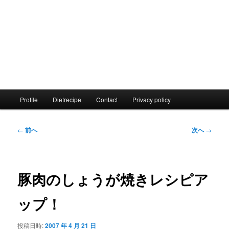
メ
Profile
Dietrecipe
Contact
Privacy policy
イ
ン
メ
投
←
前へ
次へ
→
ニ
稿
ュ
ナ
ー
ビ
ゲ
豚肉のしょうが焼きレシピア
ー
シ
ップ！
ョ
ン
投稿日時:
2007 年 4 月 21 日