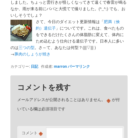
しました。ちょっと雲行きが怪しくなってきて遠くで春雷が鳴る
なか、雨が来る前にパパと大慌てで撮りました。(^_^;) でも、お
いしそうでしょ？
さて、今日のダイエット更新情報は「
肥満（倹
約）遺伝子
」についてです。これは、食べたもの
をできるだけたくさんの体脂肪に変えて、体内に
ため込むよう仕向ける遺伝子です。日本人に多い
のは
三つの型
。さ～て、あなたは何型？(|||▽||| )
→
豚肉のしょうが焼き
カテゴリー:
日記
作成者:
marron
パーマリンク
コメントを残す
※
メールアドレスが公開されることはありません。
が付
いている欄は必須項目です
※
コメント