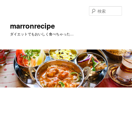
メ
イ
検
ン
索
コ
marronrecipe
ン
ダイエットでもおいしく食べちゃった…
テ
ン
ツ
へ
移
動