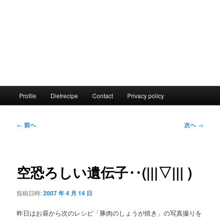
メ
Profile
Dietrecipe
Contact
Privacy policy
イ
ン
メ
投
←
前へ
次へ
→
ニ
稿
ュ
ナ
ー
ビ
ゲ
空恐ろしい遺伝子‥(|||▽||| )
ー
シ
投稿日時:
2007 年 4 月 14 日
ョ
ン
昨日はお昼から次のレシピ「豚肉のしょうが焼き」の写真撮りを