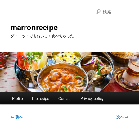
メ
イ
検
ン
索
コ
marronrecipe
ン
ダイエットでもおいしく食べちゃった…
テ
ン
ツ
へ
移
動
メ
Profile
Dietrecipe
Contact
Privacy policy
イ
ン
メ
投
←
前へ
次へ
→
ニ
稿
ュ
ナ
ー
ビ