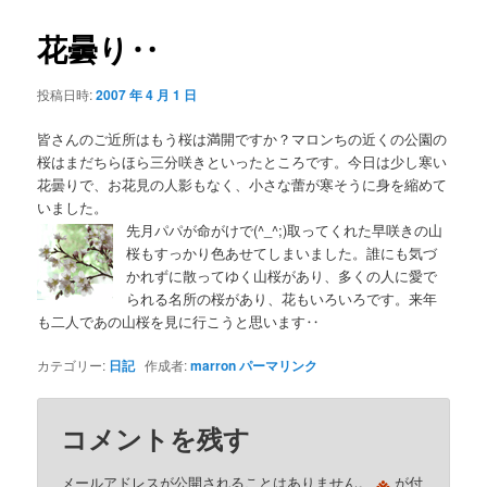
花曇り‥
投稿日時:
2007 年 4 月 1 日
皆さんのご近所はもう桜は満開ですか？マロンちの近くの公園の
桜はまだちらほら三分咲きといったところです。今日は少し寒い
花曇りで、お花見の人影もなく、小さな蕾が寒そうに身を縮めて
いました。
先月パパが命がけで(^_^;)取ってくれた早咲きの山
桜もすっかり色あせてしまいました。誰にも気づ
かれずに散ってゆく山桜があり、多くの人に愛で
られる名所の桜があり、花もいろいろです。来年
も二人であの山桜を見に行こうと思います‥
カテゴリー:
日記
作成者:
marron
パーマリンク
コメントを残す
※
メールアドレスが公開されることはありません。
が付