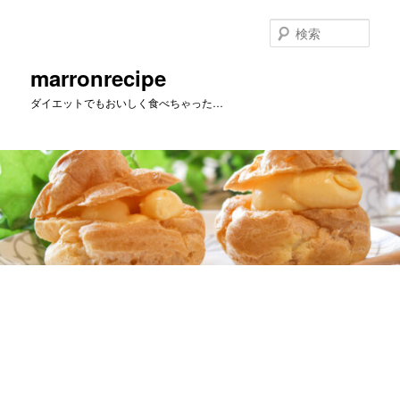
メ
イ
検
ン
索
コ
marronrecipe
ン
ダイエットでもおいしく食べちゃった…
テ
ン
ツ
へ
移
動