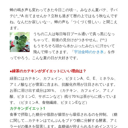
蝉の鳴き声も変わってきた今日この頃‥。みなさん夏バテ、子バ
テ(;^_^A 出てませんか？立秋も過ぎて暦の上ではもう秋なんです
ね。なんだか寂しいな‥。蝉の声も「つくづく惜しい」と聞こえ
ます。
うちの二人は毎日毎日プール通いで真っ黒になっ
ちゃって、前後の見分けがつきやせん。(^^;)
もうそろそろ頭から水かぶったみたいに汗かいて
飛んで帰ってきます。「
宇治金時のかき氷
」を作
ってやろう。こんな夏の日が大好きです。
●緑茶のカテキンがダイエットにいい理由は？
緑茶にはカテキン、カフェイン、ビタミンA、C、E、ミネラル、
アミノ酸などが豊富に含まれ、抗酸化作用が注目されています。
お茶に溶け出す成分は30％。（カテキン、カフェイン、アミノ
酸、ビタミンC、サポニンなど）残り70％は茶がらに残っていま
す。（ビタミンA、食物繊維、ビタミンEなど）
カテキンダイエット1
食事で摂取した糖分や脂肪が腸管から吸収されるのを抑制。（糖
に関して…カテキンはでんぷんをブドウ糖に分解する酵素、アミ
ラーゼの働きを阻害します。血糖値が抑えられるためインスリン