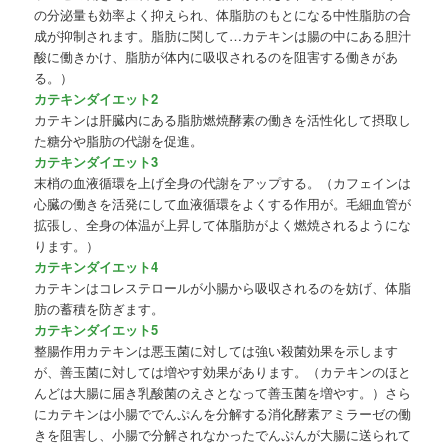
の分泌量も効率よく抑えられ、体脂肪のもとになる中性脂肪の合
成が抑制されます。脂肪に関して…カテキンは腸の中にある胆汁
酸に働きかけ、脂肪が体内に吸収されるのを阻害する働きがあ
る。）
カテキンダイエット2
カテキンは肝臓内にある脂肪燃焼酵素の働きを活性化して摂取し
た糖分や脂肪の代謝を促進。
カテキンダイエット3
末梢の血液循環を上げ全身の代謝をアップする。（カフェインは
心臓の働きを活発にして血液循環をよくする作用が。毛細血管が
拡張し、全身の体温が上昇して体脂肪がよく燃焼されるようにな
ります。）
カテキンダイエット4
カテキンはコレステロールが小腸から吸収されるのを妨げ、体脂
肪の蓄積を防ぎます。
カテキンダイエット5
整腸作用カテキンは悪玉菌に対しては強い殺菌効果を示します
が、善玉菌に対しては増やす効果があります。（カテキンのほと
んどは大腸に届き乳酸菌のえさとなって善玉菌を増やす。）さら
にカテキンは小腸ででんぷんを分解する消化酵素アミラーゼの働
きを阻害し、小腸で分解されなかったでんぷんが大腸に送られて