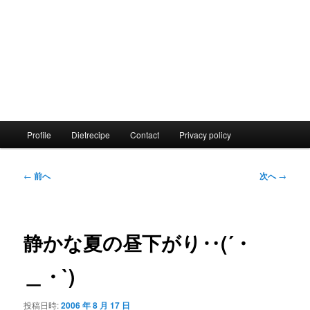
メ
Profile
Dietrecipe
Contact
Privacy policy
イ
ン
メ
投
←
前へ
次へ
→
ニ
稿
ュ
ナ
ー
ビ
ゲ
静かな夏の昼下がり‥(´・
ー
シ
＿・`)
ョ
ン
投稿日時:
2006 年 8 月 17 日