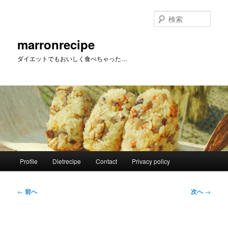
メ
イ
検
ン
索
コ
marronrecipe
ン
ダイエットでもおいしく食べちゃった…
テ
ン
ツ
へ
移
動
メ
Profile
Dietrecipe
Contact
Privacy policy
イ
ン
メ
投
←
前へ
次へ
→
ニ
稿
ュ
ナ
ー
ビ