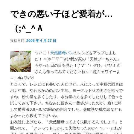
できの悪い子ほど愛着が…
（;^_^Ａ
投稿日時:
2006 年 4 月 27 日
ついに！
天然酵母パン
のレシピをアップしまし
た！ヾ(＠⌒▽⌒＠)ﾉ我が家の「天然プーちゃん」
もやっと日の目を見た！(*´∀｀*）ぜひ、ぜひ！皆
さんも作ってみてくださいね～！超キャワイーよ
～！d(≧▽≦*d
ところで、レシピにも書いたんだけど、人によって中種の固さは
パン生地、やわらかめのパン生地、ヨーグルト状の固さと様々で
すね。粉の量を多くしたり、水分量の方を多くしたりして色々と
試してみて下さい。ちなみに皆さん一番多かったのが、粉1に対
して酵母液0.6～0.7の固めの割合でした。失敗談や成功談なども
よかったら教えて下さいね。
お友達に上げたら、「天然酵母ってよく失敗するんでしょ？」と
聞かれて、「アレってもしかして失敗だったのか^_^;」‥とわが