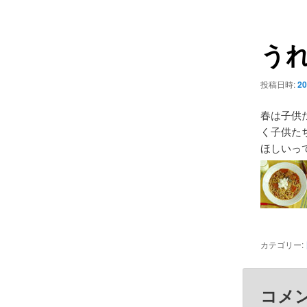
ュ
ナ
ー
ビ
う
ゲ
ー
シ
投稿日時:
20
ョ
ン
春は子供
く子供た
ほしいっ
カテゴリー:
コメ