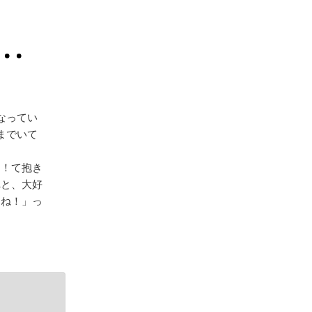
‥
なってい
までいて
っ！て抱き
れと、大好
たね！」っ