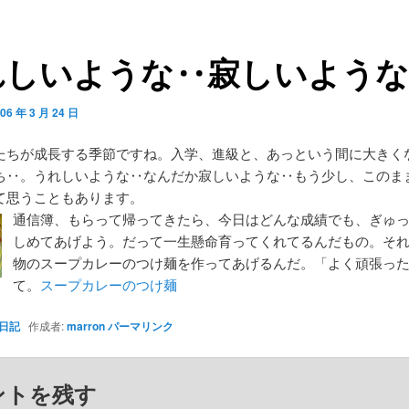
れしいような‥寂しいような
06 年 3 月 24 日
たちが成長する季節ですね。入学、進級と、あっという間に大きく
ち‥。うれしいような‥なんだか寂しいような‥もう少し、このま
て思うこともあります。
通信簿、もらって帰ってきたら、今日はどんな成績でも、ぎゅ
しめてあげよう。だって一生懸命育ってくれてるんだもの。そ
物のスープカレーのつけ麺を作ってあげるんだ。「よく頑張っ
て。
スープカレーのつけ麺
日記
作成者:
marron
パーマリンク
ントを残す