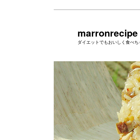
メ
イ
ン
marronrecipe
コ
ダイエットでもおいしく食べち
ン
テ
ン
ツ
へ
移
動