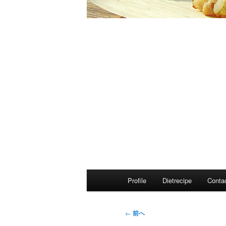
メ
Profile
Dietrecipe
Conta
イ
ン
メ
投
←
前へ
ニ
稿